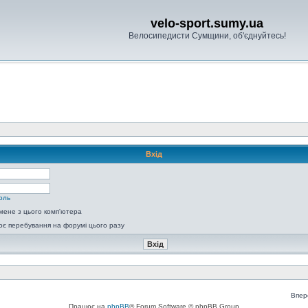
velo-sport.sumy.ua
Велосипедисти Сумщини, об'єднуйтесь!
Вхід
оль
мене з цього комп'ютера
є перебування на форумі цього разу
Впер
Працює на
phpBB
® Forum Software © phpBB Group