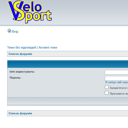
Вхід
Теми без відповідей
|
Активні теми
Список форумів
Ім'я користувача:
Пароль:
Я забув свій пар
Запам'ятати 
Приховати мо
Список форумів