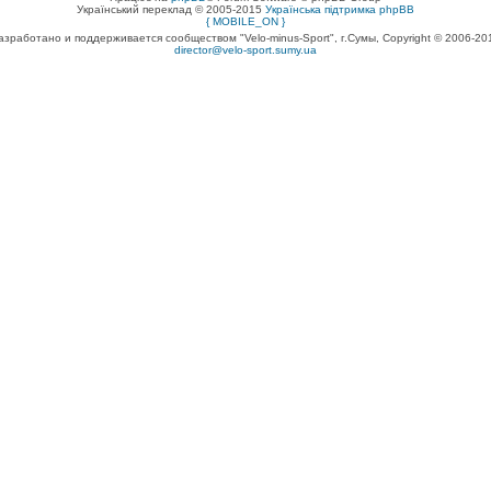
Український переклад © 2005-2015
Українська підтримка phpBB
{ MOBILE_ON }
азработано и поддерживается сообществом "Velo-minus-Sport", г.Сумы, Copyright © 2006-20
director@velo-sport.sumy.ua