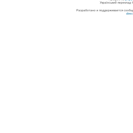
Український переклад
Разработано и поддерживается сообщес
dire