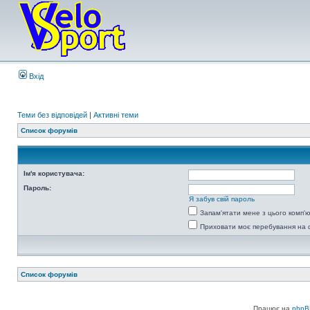
Вхід
Теми без відповідей
|
Активні теми
Список форумів
Ім'я користувача:
Пароль:
Я забув свій пароль
Запам'ятати мене з цього комп'
Приховати моє перебування на 
Список форумів
Працює на
phpB