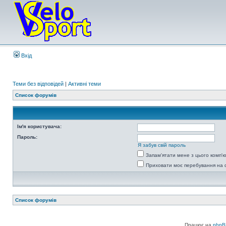
Вхід
Теми без відповідей
|
Активні теми
Список форумів
Ім'я користувача:
Пароль:
Я забув свій пароль
Запам'ятати мене з цього комп'
Приховати моє перебування на 
Список форумів
Працює на
phpB