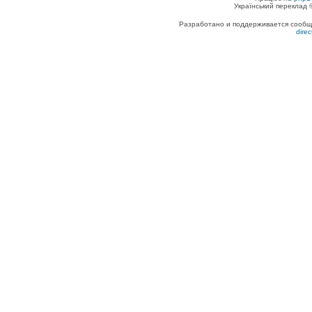
Український переклад
Разработано и поддерживается сообщес
dire