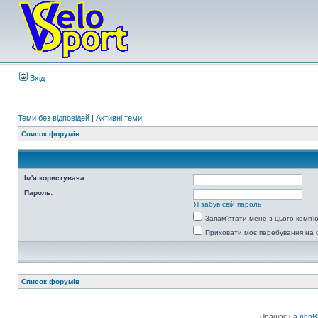
Вхід
Теми без відповідей
|
Активні теми
Список форумів
Ім'я користувача:
Пароль:
Я забув свій пароль
Запам'ятати мене з цього комп'
Приховати моє перебування на 
Список форумів
Працює на
phpB