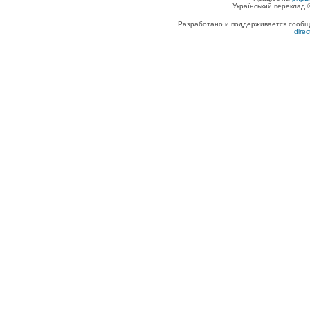
Український переклад
Разработано и поддерживается сообщес
dire