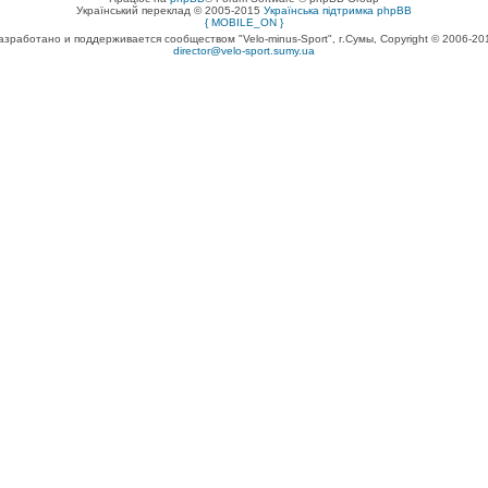
Український переклад © 2005-2015
Українська підтримка phpBB
{ MOBILE_ON }
азработано и поддерживается сообществом "Velo-minus-Sport", г.Сумы, Copyright © 2006-20
director@velo-sport.sumy.ua