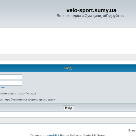
velo-sport.sumy.ua
Велосипедисти Сумщини, об'єднуйтесь!
Вхід
оль
мене з цього комп'ютера
є перебування на форумі цього разу
Впер
Працює на
phpBB
® Forum Software © phpBB Group