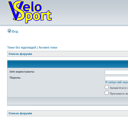
Вхід
Теми без відповідей
|
Активні теми
Список форумів
Ім'я користувача:
Пароль:
Я забув свій пар
Запам'ятати 
Приховати мо
Список форумів