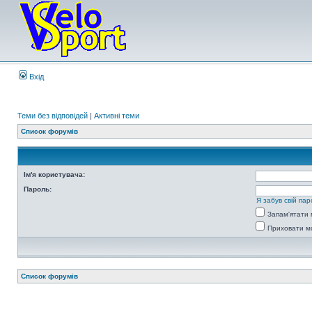
Вхід
Теми без відповідей
|
Активні теми
Список форумів
Ім'я користувача:
Пароль:
Я забув свій пар
Запам'ятати 
Приховати мо
Список форумів