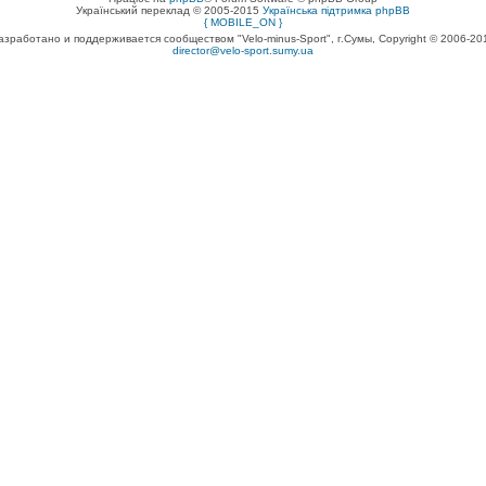
Український переклад © 2005-2015
Українська підтримка phpBB
{ MOBILE_ON }
азработано и поддерживается сообществом "Velo-minus-Sport", г.Сумы, Copyright © 2006-20
director@velo-sport.sumy.ua