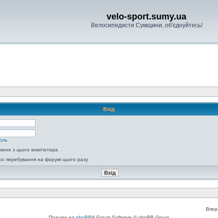
velo-sport.sumy.ua
Велосипедисти Сумщини, об'єднуйтесь!
Вхід
оль
мене з цього комп'ютера
є перебування на форумі цього разу
Впер
Працює на
phpBB
® Forum Software © phpBB Group