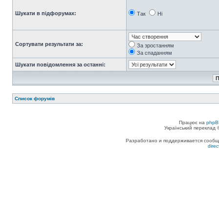
Шукати в підфорумах:
Так
Ні
Сортувати результати за:
За зростанням
За спаданням
Шукати повідомлення за останні:
Список форумів
Працює на
phpB
Український переклад
Разработано и поддерживается сообщес
dire