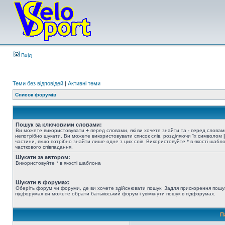
Вхід
Теми без відповідей
|
Активні теми
Список форумів
Пошук за ключовими словами:
Ви можете використовувати
+
перед словами, які ви хочете знайти та
-
перед словами
непотрібно шукати. Ви можете використовувати список слів, розділяючи їх символом
|
частини, якщо потрібно знайти лише одне з цих слів. Використовуйте * в якості шабл
часткового співпадання.
Шукати за автором:
Використовуйте * в якості шаблона
Шукати в форумах:
Оберіть форум чи форуми, де ви хочете здійснювати пошук. Задля прискорення пошу
підфорумах ви можете обрати батьківський форум і увімкнути пошук в підфорумах.
П