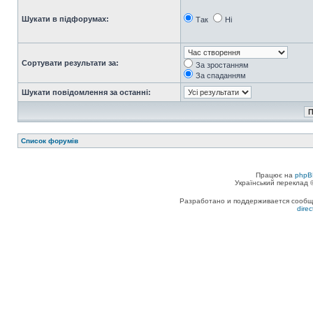
Шукати в підфорумах:
Так
Ні
Сортувати результати за:
За зростанням
За спаданням
Шукати повідомлення за останні:
Список форумів
Працює на
phpB
Український переклад
Разработано и поддерживается сообщес
dire