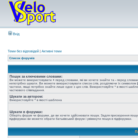
Вхід
Теми без відповідей
|
Активні теми
Список форумів
Пошук за ключовими словами:
Ви можете використовувати
+
перед словами, які ви хочете знайти та
-
перед словами
непотрібно шукати. Ви можете використовувати список слів, розділяючи їх символом
|
частини, якщо потрібно знайти лише одне з цих слів. Використовуйте * в якості шабл
часткового співпадання.
Шукати за автором:
Використовуйте * в якості шаблона
Шукати в форумах:
Оберіть форум чи форуми, де ви хочете здійснювати пошук. Задля прискорення пошу
підфорумах ви можете обрати батьківський форум і увімкнути пошук в підфорумах.
П