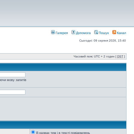
Галерея
Допомога
Пошук
Канал
Сьогодні: 09 серпня 2026, 15:40
Часовий пояс UTC + 2 годин [
DST
]
уючи мову запитів
В назвах тем і в тексті повідомлень