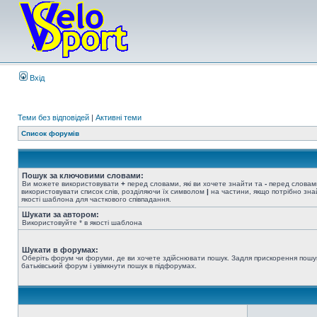
Вхід
Теми без відповідей
|
Активні теми
Список форумів
Пошук за ключовими словами:
Ви можете використовувати
+
перед словами, які ви хочете знайти та
-
перед словами
використовувати список слів, розділяючи їх символом
|
на частини, якщо потрібно знай
якості шаблона для часткового співпадання.
Шукати за автором:
Використовуйте * в якості шаблона
Шукати в форумах:
Оберіть форум чи форуми, де ви хочете здійснювати пошук. Задля прискорення пошу
батьківський форум і увімкнути пошук в підфорумах.