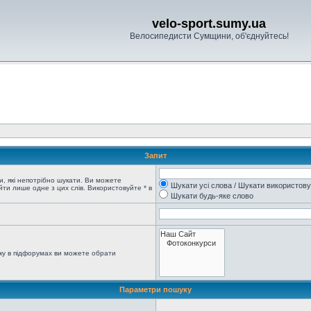
velo-sport.sumy.ua
Велосипедисти Сумщини, об'єднуйтесь!
Запит
, які непотрібно шукати. Ви можете
Шукати усі слова / Шукати використов
ти лише одне з цих слів. Використовуйте * в
Шукати будь-яке слово
ку в підфорумах ви можете обрати
Параметри пошуку