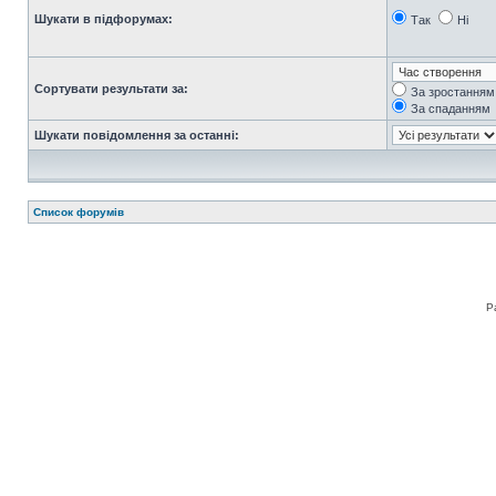
Шукати в підфорумах:
Так
Ні
Сортувати результати за:
За зростанням
За спаданням
Шукати повідомлення за останні:
Список форумів
Р