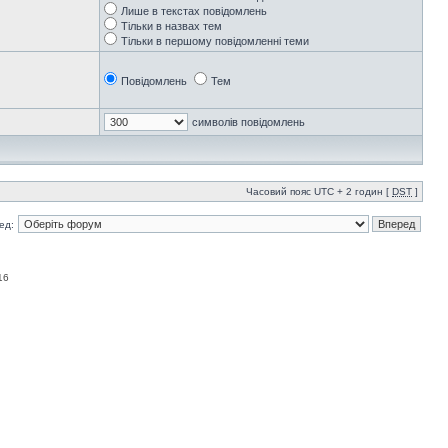
Лише в текстах повідомлень
Тільки в назвах тем
Тільки в першому повідомленні теми
Повідомлень
Тем
символів повідомлень
Часовий пояс UTC + 2 годин [
DST
]
ед:
16