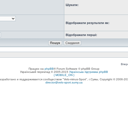
Шукати:
Відображати результати як:
Відображати перші:
Впер
Працює на
phpBB
® Forum Software © phpBB Group
Український переклад © 2005-2015
Українська підтримка phpBB
{ MOBILE_ON }
азработано и поддерживается сообществом "Velo-minus-Sport", г.Сумы, Copyright © 2006-20
director@velo-sport.sumy.ua