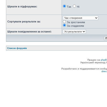
Шукати в підфорумах:
Так
Ні
Сортувати результати за:
За зростанням
За спаданням
Шукати повідомлення за останні:
Список форумів
Працює на
phpB
Український переклад
Разработано и поддерживается сообщес
dire