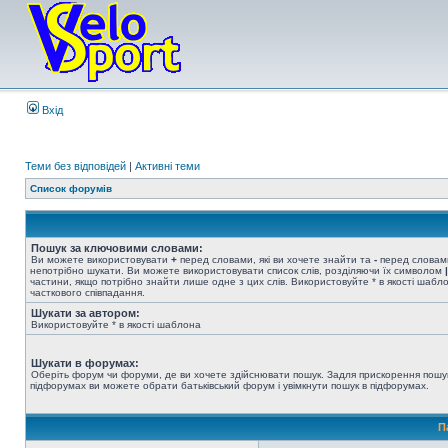
Вхід
Теми без відповідей
|
Активні теми
Список форумів
Пошук за ключовими словами:
Ви можете використовувати
+
перед словами, які ви хочете знайти та
-
перед словами
непотрібно шукати. Ви можете використовувати список слів, розділяючи їх символом
|
частини, якщо потрібно знайти лише одне з цих слів. Використовуйте * в якості шабл
часткового співпадання.
Шукати за автором:
Використовуйте * в якості шаблона
Шукати в форумах:
Оберіть форум чи форуми, де ви хочете здійснювати пошук. Задля прискорення пошу
підфорумах ви можете обрати батьківський форум і увімкнути пошук в підфорумах.
П