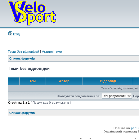
Вхід
Теми без відповідей
|
Активні теми
Список форумів
Теми без відповідей
Тем
Автор
Відповіді
Тем або повідомлень, які
Показувати повідомлення за:
Сор
Сторінка
1
з
1
[ Пошук дав 0 результатів ]
Список форумів
Працює на
phpB
Український переклад