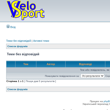
Вхід
Теми без відповідей
|
Активні теми
Список форумів
Теми без відповідей
Тем
Автор
Відповіді
Тем або повідомлень, які
Показувати повідомлення за:
Сор
Сторінка
1
з
1
[ Пошук дав 0 результатів ]
Список форумів
Працює на
phpB
Український переклад