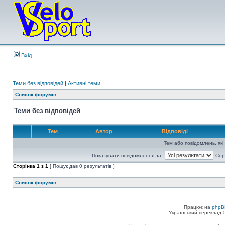
Вхід
Теми без відповідей
|
Активні теми
Список форумів
Теми без відповідей
Тем
Автор
Відповіді
Тем або повідомлень, які
Показувати повідомлення за:
Сор
Сторінка
1
з
1
[ Пошук дав 0 результатів ]
Список форумів
Працює на
phpB
Український переклад