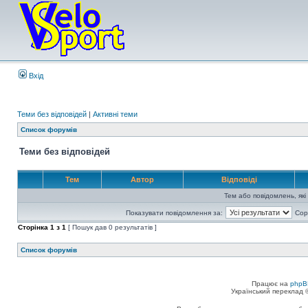
Вхід
Теми без відповідей
|
Активні теми
Список форумів
Теми без відповідей
Тем
Автор
Відповіді
Тем або повідомлень, які
Показувати повідомлення за:
Сор
Сторінка
1
з
1
[ Пошук дав 0 результатів ]
Список форумів
Працює на
phpB
Український переклад