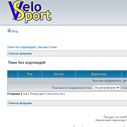
Вхід
Теми без відповідей
|
Активні теми
Список форумів
Теми без відповідей
Тем
Автор
Відповіді
Тем або повідомлень, які
Показувати повідомлення за:
Сор
Сторінка
1
з
1
[ Пошук дав 0 результатів ]
Список форумів
Працює на
phpB
Український переклад