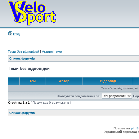
Вхід
Теми без відповідей
|
Активні теми
Список форумів
Теми без відповідей
Тем
Автор
Відповіді
Тем або повідомлень, які
Показувати повідомлення за:
Сор
Сторінка
1
з
1
[ Пошук дав 0 результатів ]
Список форумів
Працює на
phpB
Український переклад