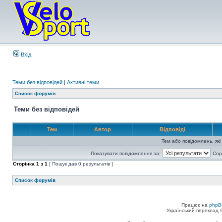
Вхід
Теми без відповідей
|
Активні теми
Список форумів
Теми без відповідей
Тем
Автор
Відповіді
Тем або повідомлень, які
Показувати повідомлення за:
Сор
Сторінка
1
з
1
[ Пошук дав 0 результатів ]
Список форумів
Працює на
phpB
Український переклад