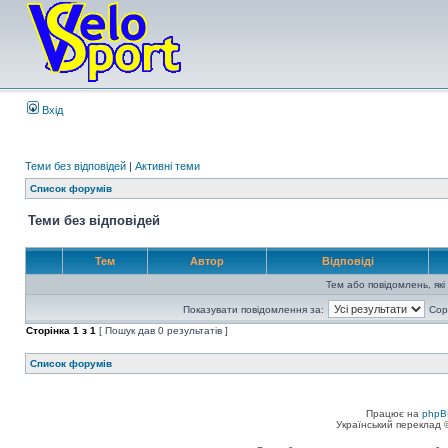
Вхід
Теми без відповідей
|
Активні теми
Список форумів
Теми без відповідей
Тем
Автор
Відповіді
Тем або повідомлень, які
Показувати повідомлення за:
Сор
Сторінка
1
з
1
[ Пошук дав 0 результатів ]
Список форумів
Працює на
phpB
Український переклад