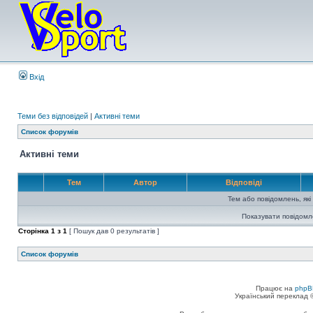
Вхід
Теми без відповідей
|
Активні теми
Список форумів
Активні теми
Тем
Автор
Відповіді
Тем або повідомлень, які
Показувати повідомл
Сторінка
1
з
1
[ Пошук дав 0 результатів ]
Список форумів
Працює на
phpB
Український переклад