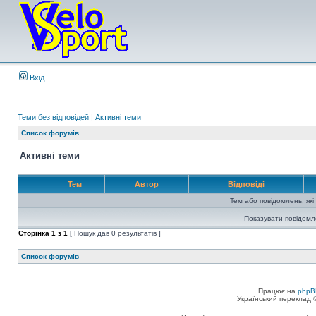
Вхід
Теми без відповідей
|
Активні теми
Список форумів
Активні теми
Тем
Автор
Відповіді
Тем або повідомлень, які
Показувати повідомл
Сторінка
1
з
1
[ Пошук дав 0 результатів ]
Список форумів
Працює на
phpB
Український переклад