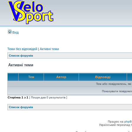
Вхід
Теми без відповідей
|
Активні теми
Список форумів
Активні теми
Тем
Автор
Відповіді
Тем або повідомлень, які
Показувати повідомл
Сторінка
1
з
1
[ Пошук дав 0 результатів ]
Список форумів
Працює на
phpB
Український переклад