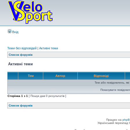
Вхід
Теми без відповідей
|
Активні теми
Список форумів
Активні теми
Тем
Автор
Відповіді
Тем або повідомлень, які
Показувати повідомл
Сторінка
1
з
1
[ Пошук дав 0 результатів ]
Список форумів
Працює на
phpB
Український переклад