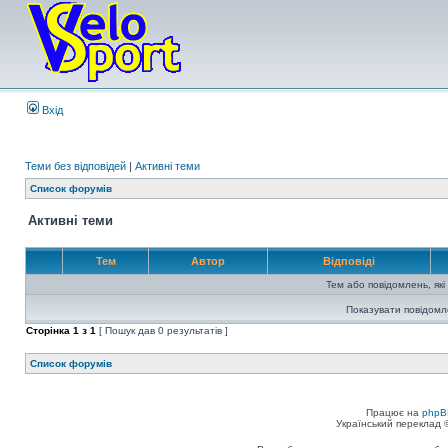
Вхід
Теми без відповідей
|
Активні теми
Список форумів
Активні теми
Тем
Автор
Відповіді
Тем або повідомлень, які
Показувати повідомл
Сторінка
1
з
1
[ Пошук дав 0 результатів ]
Список форумів
Працює на
phpB
Український переклад