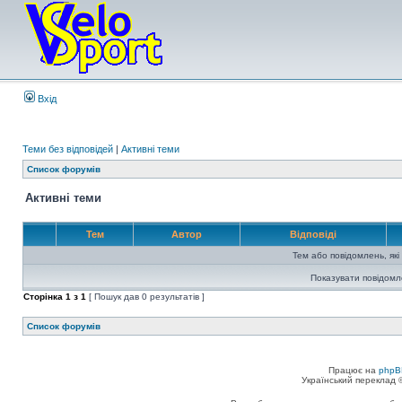
Вхід
Теми без відповідей
|
Активні теми
Список форумів
Активні теми
Тем
Автор
Відповіді
Тем або повідомлень, які
Показувати повідомл
Сторінка
1
з
1
[ Пошук дав 0 результатів ]
Список форумів
Працює на
phpB
Український переклад