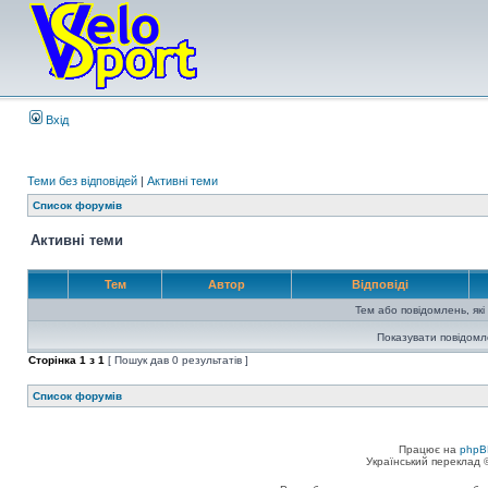
Вхід
Теми без відповідей
|
Активні теми
Список форумів
Активні теми
Тем
Автор
Відповіді
Тем або повідомлень, які
Показувати повідомл
Сторінка
1
з
1
[ Пошук дав 0 результатів ]
Список форумів
Працює на
phpB
Український переклад