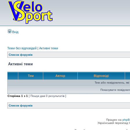
Вхід
Теми без відповідей
|
Активні теми
Список форумів
Активні теми
Тем
Автор
Відповіді
Тем або повідомлень, які
Показувати повідомл
Сторінка
1
з
1
[ Пошук дав 0 результатів ]
Список форумів
Працює на
phpB
Український переклад