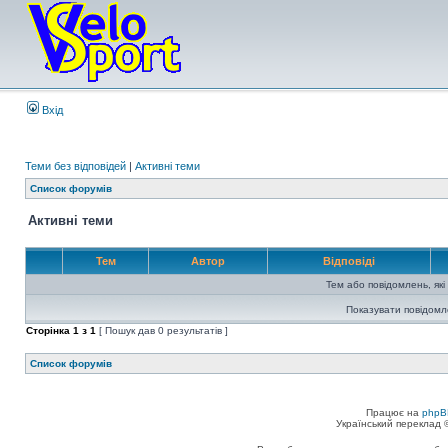
Вхід
Теми без відповідей
|
Активні теми
Список форумів
Активні теми
Тем
Автор
Відповіді
Тем або повідомлень, які
Показувати повідомл
Сторінка
1
з
1
[ Пошук дав 0 результатів ]
Список форумів
Працює на
phpB
Український переклад