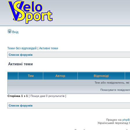
Вхід
Теми без відповідей
|
Активні теми
Список форумів
Активні теми
Тем
Автор
Відповіді
Тем або повідомлень, які
Показувати повідомл
Сторінка
1
з
1
[ Пошук дав 0 результатів ]
Список форумів
Працює на
phpB
Український переклад