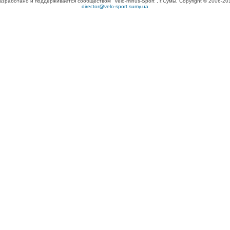
азработано и поддерживается сообществом "Velo-minus-Sport", г.Сумы, Copyright © 2006-20
director@velo-sport.sumy.ua