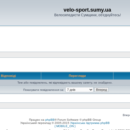
velo-sport.sumy.ua
Велосипедисти Сумщини, об'єднуйтесь!
Відповіді
Перегляди
Тем або повідомлень, які відповідають вашому запиту, не знайдено.
Показувати повідомлення за:
Впер
Працює на
phpBB
® Forum Software © phpBB Group
Український переклад © 2005-2015
Українська підтримка phpBB
{ MOBILE_ON }