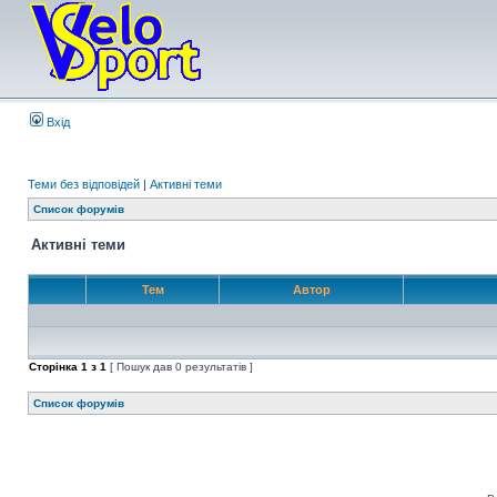
Вхід
Теми без відповідей
|
Активні теми
Список форумів
Активні теми
Тем
Автор
Сторінка
1
з
1
[ Пошук дав 0 результатів ]
Список форумів