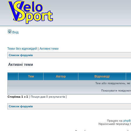
Вхід
Теми без відповідей
|
Активні теми
Список форумів
Активні теми
Тем
Автор
Відповіді
Тем або повідомлень, які
Показувати повідомл
Сторінка
1
з
1
[ Пошук дав 0 результатів ]
Список форумів
Працює на
phpB
Український переклад