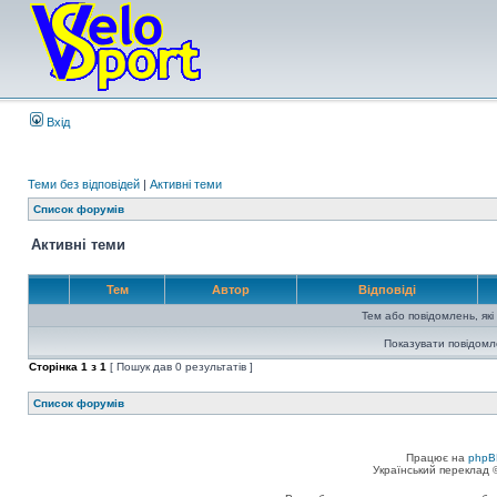
Вхід
Теми без відповідей
|
Активні теми
Список форумів
Активні теми
Тем
Автор
Відповіді
Тем або повідомлень, які
Показувати повідомл
Сторінка
1
з
1
[ Пошук дав 0 результатів ]
Список форумів
Працює на
phpB
Український переклад