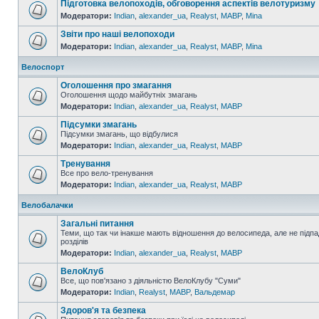
Підготовка велопоходів, обговорення аспектів велотуризму
Модератори:
Indian
,
alexander_ua
,
Realyst
,
MABP
,
Mina
Звіти про наші велопоходи
Модератори:
Indian
,
alexander_ua
,
Realyst
,
MABP
,
Mina
Велоспорт
Оголошення про змагання
Оголошення щодо майбутніх змагань
Модератори:
Indian
,
alexander_ua
,
Realyst
,
MABP
Підсумки змагань
Підсумки змагань, що відбулися
Модератори:
Indian
,
alexander_ua
,
Realyst
,
MABP
Тренування
Все про вело-тренування
Модератори:
Indian
,
alexander_ua
,
Realyst
,
MABP
Велобалачки
Загальні питання
Теми, що так чи інакше мають відношення до велосипеда, але не підпа
розділів
Модератори:
Indian
,
alexander_ua
,
Realyst
,
MABP
ВелоКлуб
Все, що пов'язано з діяльністю ВелоКлубу "Суми"
Модератори:
Indian
,
Realyst
,
MABP
,
Вальдемар
Здоров'я та безпека