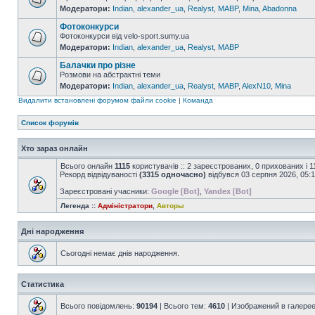
Модератори:
Indian
,
alexander_ua
,
Realyst
,
MABP
,
Mina
,
Abadonna
Фотоконкурси
Фотоконкурси від velo-sport.sumy.ua
Модератори:
Indian
,
alexander_ua
,
Realyst
,
MABP
Балачки про різне
Розмови на абстрактні теми
Модератори:
Indian
,
alexander_ua
,
Realyst
,
MABP
,
AlexN10
,
Mina
Видалити встановлені форумом файли cookie
|
Команда
Список форумів
Хто зараз онлайн
Всього онлайн
1115
користувачів :: 2 зареєстрованих, 0 прихованих і 
Рекорд відвідуваності
(3315 одночасно)
відбувся 03 серпня 2026, 05:
Зареєстровані учасники:
Google [Bot]
,
Yandex [Bot]
Легенда ::
Адміністратори
,
Авторы
Дні народження
Сьогодні немає днів народження.
Статистика
Всього повідомлень:
90194
| Всього тем:
4610
| Изображений в галере