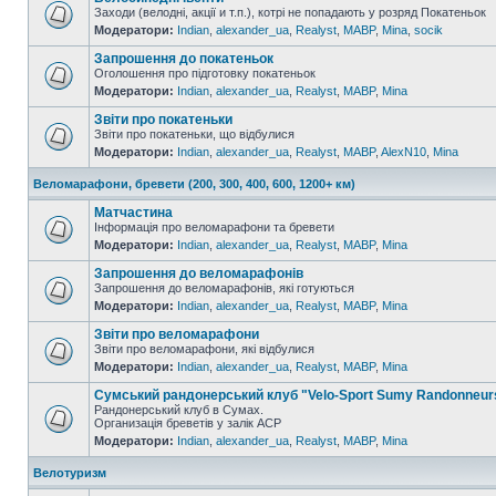
Заходи (велодні, акції и т.п.), котрі не попадають у розряд Покатеньок
Модератори:
Indian
,
alexander_ua
,
Realyst
,
MABP
,
Mina
,
socik
Запрошення до покатеньок
Оголошення про підготовку покатеньок
Модератори:
Indian
,
alexander_ua
,
Realyst
,
MABP
,
Mina
Звіти про покатеньки
Звіти про покатеньки, що відбулися
Модератори:
Indian
,
alexander_ua
,
Realyst
,
MABP
,
AlexN10
,
Mina
Веломарафони, бревети (200, 300, 400, 600, 1200+ км)
Матчастина
Інформація про веломарафони та бревети
Модератори:
Indian
,
alexander_ua
,
Realyst
,
MABP
,
Mina
Запрошення до веломарафонів
Запрошення до веломарафонів, які готуються
Модератори:
Indian
,
alexander_ua
,
Realyst
,
MABP
,
Mina
Звіти про веломарафони
Звіти про веломарафони, які відбулися
Модератори:
Indian
,
alexander_ua
,
Realyst
,
MABP
,
Mina
Сумський рандонерський клуб "Velo-Sport Sumy Randonneur
Рандонерський клуб в Сумах.
Организація бреветів у залік АСР
Модератори:
Indian
,
alexander_ua
,
Realyst
,
MABP
,
Mina
Велотуризм