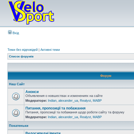
Вхід
Теми без відповідей
|
Активні теми
Список форумів
Форум
Наш Сайт
Анонси
Объявления о новшествах и изменениях на сайте
Модератори:
Indian
,
alexander_ua
,
Realyst
,
MABP
Питання, пропозиції та побажання
Питання, пропозиції та побажання щодо роботи сайту та форуму
Модератори:
Indian
,
alexander_ua
,
Realyst
,
MABP
Покатеньки
Велосипедні івенти