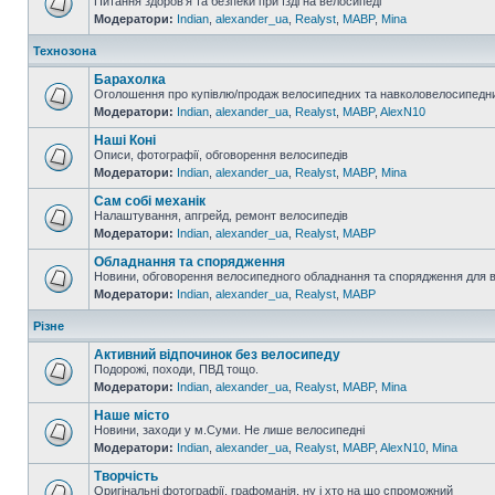
Питання здоров'я та безпеки при їзді на велосипеді
Модератори:
Indian
,
alexander_ua
,
Realyst
,
MABP
,
Mina
Технозона
Барахолка
Оголошення про купівлю/продаж велосипедних та навколовелосипедни
Модератори:
Indian
,
alexander_ua
,
Realyst
,
MABP
,
AlexN10
Наші Коні
Описи, фотографії, обговорення велосипедів
Модератори:
Indian
,
alexander_ua
,
Realyst
,
MABP
,
Mina
Сам собі механік
Налаштування, апгрейд, ремонт велосипедів
Модератори:
Indian
,
alexander_ua
,
Realyst
,
MABP
Обладнання та спорядження
Новини, обговорення велосипедного обладнання та спорядження для 
Модератори:
Indian
,
alexander_ua
,
Realyst
,
MABP
Різне
Активний відпочинок без велосипеду
Подорожі, походи, ПВД тощо.
Модератори:
Indian
,
alexander_ua
,
Realyst
,
MABP
,
Mina
Наше місто
Новини, заходи у м.Суми. Не лише велосипедні
Модератори:
Indian
,
alexander_ua
,
Realyst
,
MABP
,
AlexN10
,
Mina
Творчість
Оригінальні фотографії, графоманія, ну і хто на що спроможний