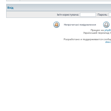
Вхід
Ім'я користувача:
Пароль:
Непрочитані повідомлення
Працює на
phpB
Український переклад
Разработано и поддерживается сообщес
dire