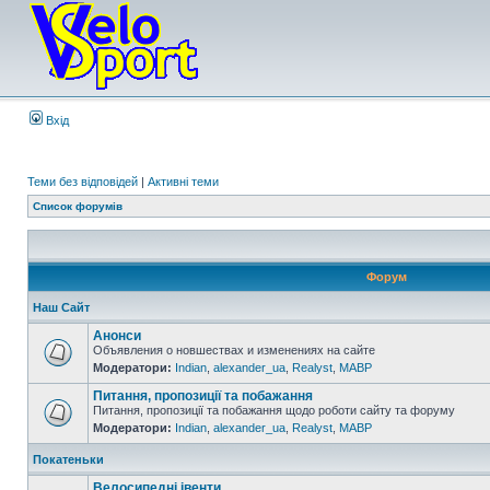
Вхід
Теми без відповідей
|
Активні теми
Список форумів
Форум
Наш Сайт
Анонси
Объявления о новшествах и изменениях на сайте
Модератори:
Indian
,
alexander_ua
,
Realyst
,
MABP
Питання, пропозиції та побажання
Питання, пропозиції та побажання щодо роботи сайту та форуму
Модератори:
Indian
,
alexander_ua
,
Realyst
,
MABP
Покатеньки
Велосипедні івенти