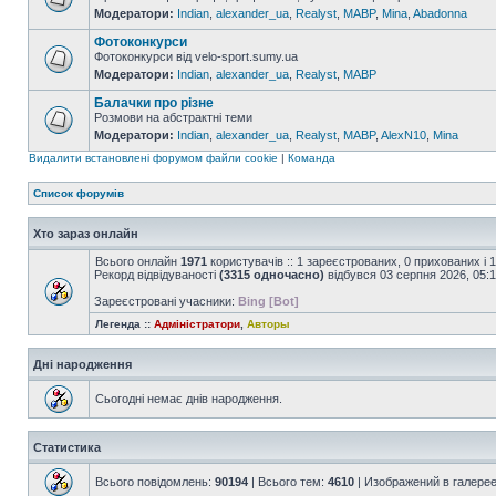
Модератори:
Indian
,
alexander_ua
,
Realyst
,
MABP
,
Mina
,
Abadonna
Фотоконкурси
Фотоконкурси від velo-sport.sumy.ua
Модератори:
Indian
,
alexander_ua
,
Realyst
,
MABP
Балачки про різне
Розмови на абстрактні теми
Модератори:
Indian
,
alexander_ua
,
Realyst
,
MABP
,
AlexN10
,
Mina
Видалити встановлені форумом файли cookie
|
Команда
Список форумів
Хто зараз онлайн
Всього онлайн
1971
користувачів :: 1 зареєстрованих, 0 прихованих і 
Рекорд відвідуваності
(3315 одночасно)
відбувся 03 серпня 2026, 05:
Зареєстровані учасники:
Bing [Bot]
Легенда ::
Адміністратори
,
Авторы
Дні народження
Сьогодні немає днів народження.
Статистика
Всього повідомлень:
90194
| Всього тем:
4610
| Изображений в галере