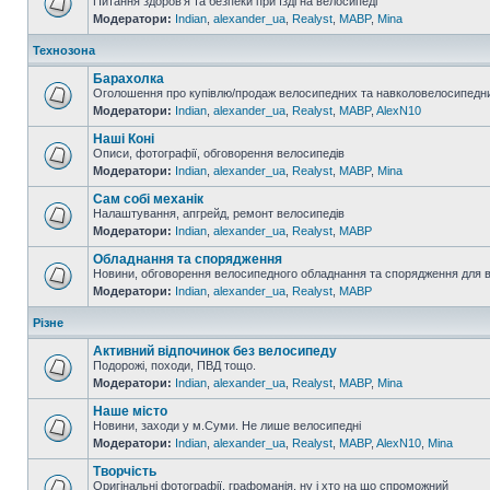
Питання здоров'я та безпеки при їзді на велосипеді
Модератори:
Indian
,
alexander_ua
,
Realyst
,
MABP
,
Mina
Технозона
Барахолка
Оголошення про купівлю/продаж велосипедних та навколовелосипедни
Модератори:
Indian
,
alexander_ua
,
Realyst
,
MABP
,
AlexN10
Наші Коні
Описи, фотографії, обговорення велосипедів
Модератори:
Indian
,
alexander_ua
,
Realyst
,
MABP
,
Mina
Сам собі механік
Налаштування, апгрейд, ремонт велосипедів
Модератори:
Indian
,
alexander_ua
,
Realyst
,
MABP
Обладнання та спорядження
Новини, обговорення велосипедного обладнання та спорядження для 
Модератори:
Indian
,
alexander_ua
,
Realyst
,
MABP
Різне
Активний відпочинок без велосипеду
Подорожі, походи, ПВД тощо.
Модератори:
Indian
,
alexander_ua
,
Realyst
,
MABP
,
Mina
Наше місто
Новини, заходи у м.Суми. Не лише велосипедні
Модератори:
Indian
,
alexander_ua
,
Realyst
,
MABP
,
AlexN10
,
Mina
Творчість
Оригінальні фотографії, графоманія, ну і хто на що спроможний