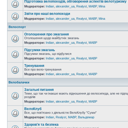
Підготовка велопоходів, обговорення аспектів велотуризму
Модератори:
Indian
,
alexander_ua
,
Realyst
,
MABP
,
Mina
Звіти про наші велопоходи
Модератори:
Indian
,
alexander_ua
,
Realyst
,
MABP
,
Mina
Велоспорт
Оголошення про змагання
Оголошення щодо майбутніх змагань
Модератори:
Indian
,
alexander_ua
,
Realyst
,
MABP
Підсумки змагань
Підсумки змагань, що відбулися
Модератори:
Indian
,
alexander_ua
,
Realyst
,
MABP
Тренування
Все про вело-тренування
Модератори:
Indian
,
alexander_ua
,
Realyst
,
MABP
Велобалачки
Загальні питання
Теми, що так чи інакше мають відношення до велосипеда, але не підпа
розділів
Модератори:
Indian
,
alexander_ua
,
Realyst
,
MABP
ВелоКлуб
Все, що пов'язано з діяльністю ВелоКлубу "Суми"
Модератори:
Indian
,
Realyst
,
MABP
,
Вальдемар
Здоров'я та безпека