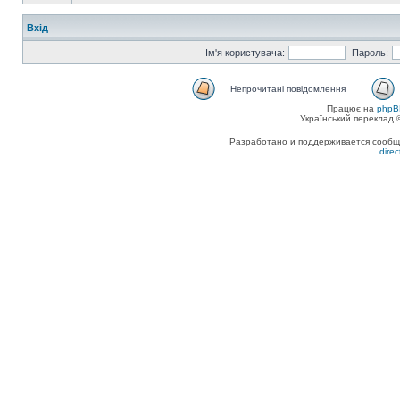
Вхід
Ім'я користувача:
Пароль:
Непрочитані повідомлення
Працює на
phpB
Український переклад
Разработано и поддерживается сообщес
dire