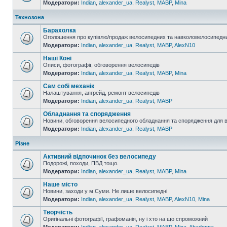
Модератори:
Indian
,
alexander_ua
,
Realyst
,
MABP
,
Mina
Технозона
Барахолка
Оголошення про купівлю/продаж велосипедних та навколовелосипедни
Модератори:
Indian
,
alexander_ua
,
Realyst
,
MABP
,
AlexN10
Наші Коні
Описи, фотографії, обговорення велосипедів
Модератори:
Indian
,
alexander_ua
,
Realyst
,
MABP
,
Mina
Сам собі механік
Налаштування, апгрейд, ремонт велосипедів
Модератори:
Indian
,
alexander_ua
,
Realyst
,
MABP
Обладнання та спорядження
Новини, обговорення велосипедного обладнання та спорядження для 
Модератори:
Indian
,
alexander_ua
,
Realyst
,
MABP
Різне
Активний відпочинок без велосипеду
Подорожі, походи, ПВД тощо.
Модератори:
Indian
,
alexander_ua
,
Realyst
,
MABP
,
Mina
Наше місто
Новини, заходи у м.Суми. Не лише велосипедні
Модератори:
Indian
,
alexander_ua
,
Realyst
,
MABP
,
AlexN10
,
Mina
Творчість
Оригінальні фотографії, графоманія, ну і хто на що спроможний