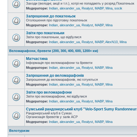
Заходи (велодні, акції и т.п.), котрі не попадають у розряд Покатеньок
Модератори:
Indian
,
alexander_ua
,
Realyst
,
MABP
,
Mina
,
socik
Запрошення до покатеньок
Оголошення про підготовку покатеньок
Модератори:
Indian
,
alexander_ua
,
Realyst
,
MABP
,
Mina
Звіти про покатеньки
Звіти про покатеньки, що відбулися
Модератори:
Indian
,
alexander_ua
,
Realyst
,
MABP
,
AlexN10
,
Mina
Веломарафони, бревети (200, 300, 400, 600, 1200+ км)
Матчастина
Інформація про веломарафони та бревети
Модератори:
Indian
,
alexander_ua
,
Realyst
,
MABP
,
Mina
Запрошення до веломарафонів
Запрошення до веломарафонів, які готуються
Модератори:
Indian
,
alexander_ua
,
Realyst
,
MABP
,
Mina
Звіти про веломарафони
Звіти про веломарафони, які відбулися
Модератори:
Indian
,
alexander_ua
,
Realyst
,
MABP
,
Mina
Сумський рандонерський клуб "Velo-Sport Sumy Randonneur
Рандонерський клуб в Сумах.
Организація бреветів у залік АСР
Модератори:
Indian
,
alexander_ua
,
Realyst
,
MABP
,
Mina
Велотуризм