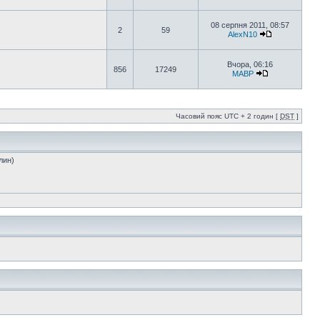
08 серпня 2011, 08:57
2
59
AlexN10
Вчора, 06:16
856
17249
MABP
Часовий пояс UTC + 2 годин [
DST
]
лин)