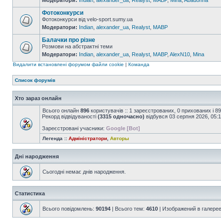
Модератори:
Indian
,
alexander_ua
,
Realyst
,
MABP
,
Mina
,
Abadonna
Фотоконкурси
Фотоконкурси від velo-sport.sumy.ua
Модератори:
Indian
,
alexander_ua
,
Realyst
,
MABP
Балачки про різне
Розмови на абстрактні теми
Модератори:
Indian
,
alexander_ua
,
Realyst
,
MABP
,
AlexN10
,
Mina
Видалити встановлені форумом файли cookie
|
Команда
Список форумів
Хто зараз онлайн
Всього онлайн
896
користувачів :: 1 зареєстрованих, 0 прихованих і 8
Рекорд відвідуваності
(3315 одночасно)
відбувся 03 серпня 2026, 05:
Зареєстровані учасники:
Google [Bot]
Легенда ::
Адміністратори
,
Авторы
Дні народження
Сьогодні немає днів народження.
Статистика
Всього повідомлень:
90194
| Всього тем:
4610
| Изображений в галере