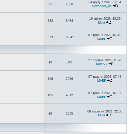
04 грудня 2020, 12:34
91
1856
alexander_ua
19 квітня 2026, 19:39
333
6464
Mina
07 травня 2026, 07:45
373
11547
MABP
27 серпня 2021, 11:20
10
343
radar77
07 травня 2026, 07:48
196
7286
MABP
07 травня 2026, 07:53
185
4612
MABP
06 вересня 2021, 22:05
28
1355
Mina