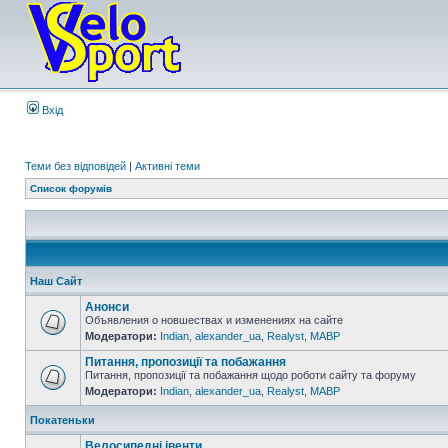
Вхід
Теми без відповідей
|
Активні теми
Список форумів
Наш Сайт
Анонси
Объявления о новшествах и изменениях на сайте
Модератори:
Indian
,
alexander_ua
,
Realyst
,
MABP
Питання, пропозиції та побажання
Питання, пропозиції та побажання щодо роботи сайту та форуму
Модератори:
Indian
,
alexander_ua
,
Realyst
,
MABP
Покатеньки
Велосипедні івенти