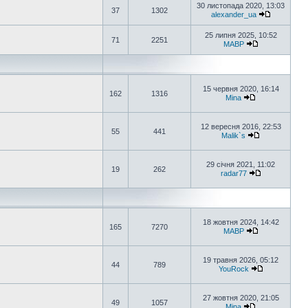
30 листопада 2020, 13:03
37
1302
alexander_ua
25 липня 2025, 10:52
71
2251
MABP
15 червня 2020, 16:14
162
1316
Mina
12 вересня 2016, 22:53
55
441
Malik`s
29 січня 2021, 11:02
19
262
radar77
18 жовтня 2024, 14:42
165
7270
MABP
19 травня 2026, 05:12
44
789
YouRock
27 жовтня 2020, 21:05
49
1057
Mina