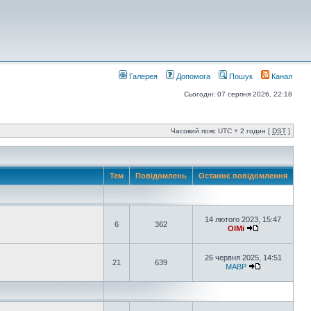
Галерея
Допомога
Пошук
Канал
Сьогодні: 07 серпня 2026, 22:18
Часовий пояс UTC + 2 годин [
DST
]
Тем
Повідомлень
Останнє повідомлення
14 лютого 2023, 15:47
6
362
OlMi
26 червня 2025, 14:51
21
639
MABP