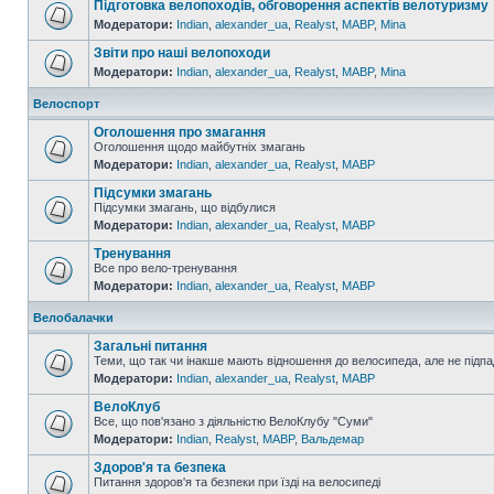
Підготовка велопоходів, обговорення аспектів велотуризму
Модератори:
Indian
,
alexander_ua
,
Realyst
,
MABP
,
Mina
Звіти про наші велопоходи
Модератори:
Indian
,
alexander_ua
,
Realyst
,
MABP
,
Mina
Велоспорт
Оголошення про змагання
Оголошення щодо майбутніх змагань
Модератори:
Indian
,
alexander_ua
,
Realyst
,
MABP
Підсумки змагань
Підсумки змагань, що відбулися
Модератори:
Indian
,
alexander_ua
,
Realyst
,
MABP
Тренування
Все про вело-тренування
Модератори:
Indian
,
alexander_ua
,
Realyst
,
MABP
Велобалачки
Загальні питання
Теми, що так чи інакше мають відношення до велосипеда, але не підпа
Модератори:
Indian
,
alexander_ua
,
Realyst
,
MABP
ВелоКлуб
Все, що пов'язано з діяльністю ВелоКлубу "Суми"
Модератори:
Indian
,
Realyst
,
MABP
,
Вальдемар
Здоров'я та безпека
Питання здоров'я та безпеки при їзді на велосипеді