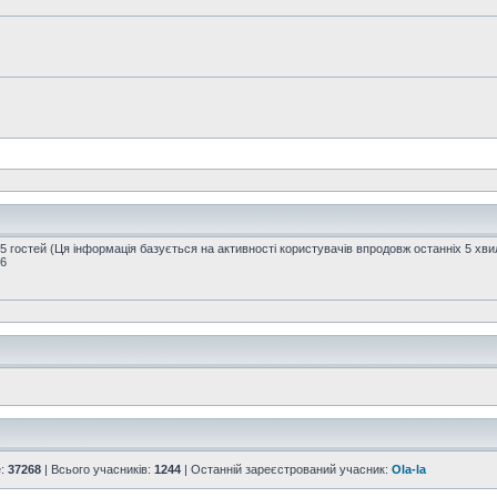
95 гостей (Ця інформація базується на активності користувачів впродовж останніх 5 хви
16
е:
37268
| Всього учасників:
1244
| Останній зареєстрований учасник:
Ola-la