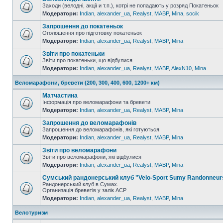
Заходи (велодні, акції и т.п.), котрі не попадають у розряд Покатеньок
Модератори:
Indian
,
alexander_ua
,
Realyst
,
MABP
,
Mina
,
socik
Запрошення до покатеньок
Оголошення про підготовку покатеньок
Модератори:
Indian
,
alexander_ua
,
Realyst
,
MABP
,
Mina
Звіти про покатеньки
Звіти про покатеньки, що відбулися
Модератори:
Indian
,
alexander_ua
,
Realyst
,
MABP
,
AlexN10
,
Mina
Веломарафони, бревети (200, 300, 400, 600, 1200+ км)
Матчастина
Інформація про веломарафони та бревети
Модератори:
Indian
,
alexander_ua
,
Realyst
,
MABP
,
Mina
Запрошення до веломарафонів
Запрошення до веломарафонів, які готуються
Модератори:
Indian
,
alexander_ua
,
Realyst
,
MABP
,
Mina
Звіти про веломарафони
Звіти про веломарафони, які відбулися
Модератори:
Indian
,
alexander_ua
,
Realyst
,
MABP
,
Mina
Сумський рандонерський клуб "Velo-Sport Sumy Randonneur
Рандонерський клуб в Сумах.
Организація бреветів у залік АСР
Модератори:
Indian
,
alexander_ua
,
Realyst
,
MABP
,
Mina
Велотуризм