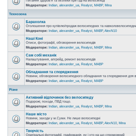
Питання здоров'я та безпеки при їзді на велосипеді
Модератори:
Indian
,
alexander_ua
,
Realyst
,
MABP
,
Mina
Технозона
Барахолка
Оголошення про купівлю/продаж велосипедних та навколовелосипедни
Модератори:
Indian
,
alexander_ua
,
Realyst
,
MABP
,
AlexN10
Наші Коні
Описи, фотографії, обговорення велосипедів
Модератори:
Indian
,
alexander_ua
,
Realyst
,
MABP
,
Mina
Сам собі механік
Налаштування, апгрейд, ремонт велосипедів
Модератори:
Indian
,
alexander_ua
,
Realyst
,
MABP
Обладнання та спорядження
Новини, обговорення велосипедного обладнання та спорядження для 
Модератори:
Indian
,
alexander_ua
,
Realyst
,
MABP
Різне
Активний відпочинок без велосипеду
Подорожі, походи, ПВД тощо.
Модератори:
Indian
,
alexander_ua
,
Realyst
,
MABP
,
Mina
Наше місто
Новини, заходи у м.Суми. Не лише велосипедні
Модератори:
Indian
,
alexander_ua
,
Realyst
,
MABP
,
AlexN10
,
Mina
Творчість
Оригінальні фотографії, графоманія, ну і хто на що спроможний