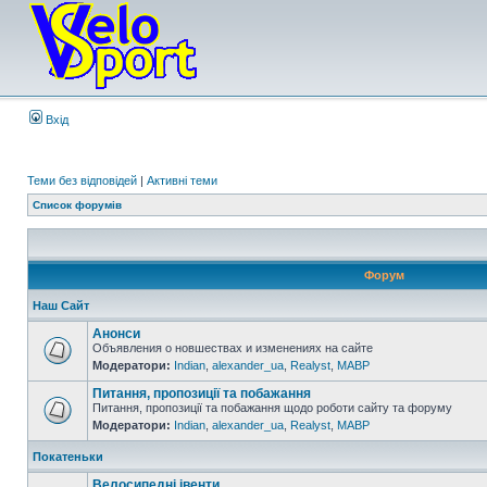
Вхід
Теми без відповідей
|
Активні теми
Список форумів
Форум
Наш Сайт
Анонси
Объявления о новшествах и изменениях на сайте
Модератори:
Indian
,
alexander_ua
,
Realyst
,
MABP
Питання, пропозиції та побажання
Питання, пропозиції та побажання щодо роботи сайту та форуму
Модератори:
Indian
,
alexander_ua
,
Realyst
,
MABP
Покатеньки
Велосипедні івенти