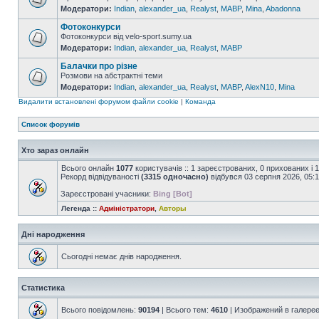
Модератори:
Indian
,
alexander_ua
,
Realyst
,
MABP
,
Mina
,
Abadonna
Фотоконкурси
Фотоконкурси від velo-sport.sumy.ua
Модератори:
Indian
,
alexander_ua
,
Realyst
,
MABP
Балачки про різне
Розмови на абстрактні теми
Модератори:
Indian
,
alexander_ua
,
Realyst
,
MABP
,
AlexN10
,
Mina
Видалити встановлені форумом файли cookie
|
Команда
Список форумів
Хто зараз онлайн
Всього онлайн
1077
користувачів :: 1 зареєстрованих, 0 прихованих і 
Рекорд відвідуваності
(3315 одночасно)
відбувся 03 серпня 2026, 05:
Зареєстровані учасники:
Bing [Bot]
Легенда ::
Адміністратори
,
Авторы
Дні народження
Сьогодні немає днів народження.
Статистика
Всього повідомлень:
90194
| Всього тем:
4610
| Изображений в галере