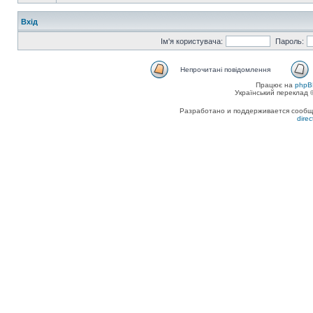
Вхід
Ім'я користувача:
Пароль:
Непрочитані повідомлення
Працює на
phpB
Український переклад
Разработано и поддерживается сообщес
dire