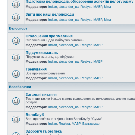
Підготовка велопоходів, обговорення аспектів велотуризму
Модератори:
Indian
,
alexander_ua
,
Realyst
,
MABP
,
Mina
Звіти про наші велопоходи
Модератори:
Indian
,
alexander_ua
,
Realyst
,
MABP
,
Mina
Велоспорт
Оголошення про змагання
Оголошення щодо майбутніх змагань
Модератори:
Indian
,
alexander_ua
,
Realyst
,
MABP
Підсумки змагань
Підсумки змагань, що відбулися
Модератори:
Indian
,
alexander_ua
,
Realyst
,
MABP
Тренування
Все про вело-тренування
Модератори:
Indian
,
alexander_ua
,
Realyst
,
MABP
Велобалачки
Загальні питання
Теми, що так чи інакше мають відношення до велосипеда, але не підпа
розділів
Модератори:
Indian
,
alexander_ua
,
Realyst
,
MABP
ВелоКлуб
Все, що пов'язано з діяльністю ВелоКлубу "Суми"
Модератори:
Indian
,
Realyst
,
MABP
,
Вальдемар
Здоров'я та безпека