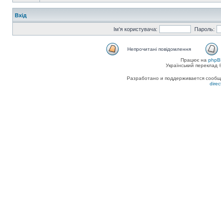
Вхід
Ім'я користувача:
Пароль:
Непрочитані повідомлення
Працює на
phpB
Український переклад
Разработано и поддерживается сообщес
dire