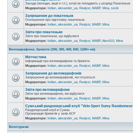
Заходи (велодні, акції и т.п.), котрі не попадають у розряд Покатеньок
Модератори:
Indian
,
alexander_ua
,
Realyst
,
MABP
,
Mina
,
socik
Запрошення до покатеньок
Оголошення про підготовку покатеньок
Модератори:
Indian
,
alexander_ua
,
Realyst
,
MABP
,
Mina
Звіти про покатеньки
Звіти про покатеньки, що відбулися
Модератори:
Indian
,
alexander_ua
,
Realyst
,
MABP
,
AlexN10
,
Mina
Веломарафони, бревети (200, 300, 400, 600, 1200+ км)
Матчастина
Інформація про веломарафони та бревети
Модератори:
Indian
,
alexander_ua
,
Realyst
,
MABP
,
Mina
Запрошення до веломарафонів
Запрошення до веломарафонів, які готуються
Модератори:
Indian
,
alexander_ua
,
Realyst
,
MABP
,
Mina
Звіти про веломарафони
Звіти про веломарафони, які відбулися
Модератори:
Indian
,
alexander_ua
,
Realyst
,
MABP
,
Mina
Сумський рандонерський клуб "Velo-Sport Sumy Randonneur
Рандонерський клуб в Сумах.
Организація бреветів у залік АСР
Модератори:
Indian
,
alexander_ua
,
Realyst
,
MABP
,
Mina
Велотуризм