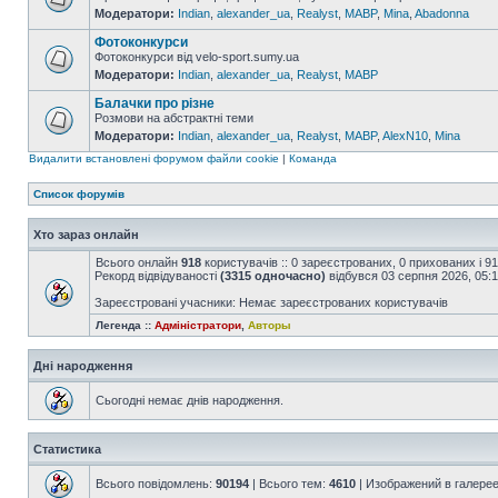
Модератори:
Indian
,
alexander_ua
,
Realyst
,
MABP
,
Mina
,
Abadonna
Фотоконкурси
Фотоконкурси від velo-sport.sumy.ua
Модератори:
Indian
,
alexander_ua
,
Realyst
,
MABP
Балачки про різне
Розмови на абстрактні теми
Модератори:
Indian
,
alexander_ua
,
Realyst
,
MABP
,
AlexN10
,
Mina
Видалити встановлені форумом файли cookie
|
Команда
Список форумів
Хто зараз онлайн
Всього онлайн
918
користувачів :: 0 зареєстрованих, 0 прихованих і 9
Рекорд відвідуваності
(3315 одночасно)
відбувся 03 серпня 2026, 05:
Зареєстровані учасники: Немає зареєстрованих користувачів
Легенда ::
Адміністратори
,
Авторы
Дні народження
Сьогодні немає днів народження.
Статистика
Всього повідомлень:
90194
| Всього тем:
4610
| Изображений в галере