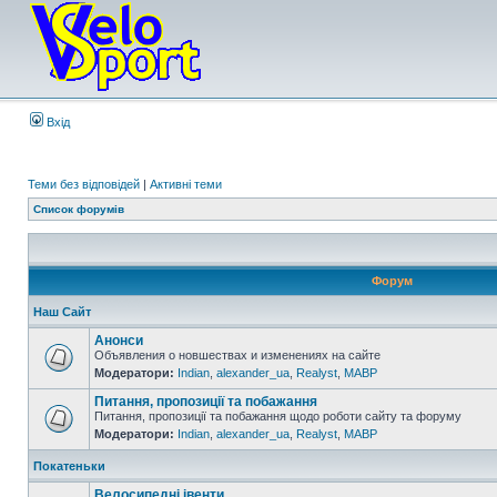
Вхід
Теми без відповідей
|
Активні теми
Список форумів
Форум
Наш Сайт
Анонси
Объявления о новшествах и изменениях на сайте
Модератори:
Indian
,
alexander_ua
,
Realyst
,
MABP
Питання, пропозиції та побажання
Питання, пропозиції та побажання щодо роботи сайту та форуму
Модератори:
Indian
,
alexander_ua
,
Realyst
,
MABP
Покатеньки
Велосипедні івенти