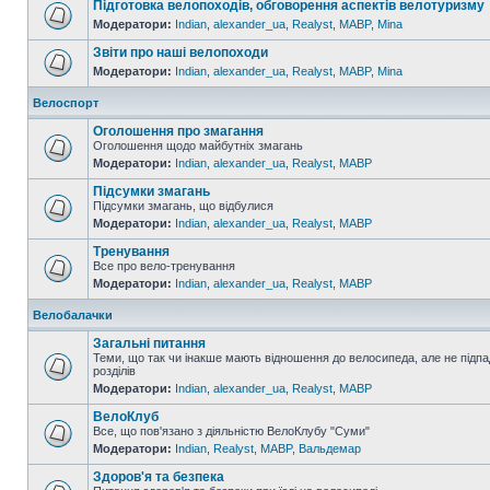
Підготовка велопоходів, обговорення аспектів велотуризму
Модератори:
Indian
,
alexander_ua
,
Realyst
,
MABP
,
Mina
Звіти про наші велопоходи
Модератори:
Indian
,
alexander_ua
,
Realyst
,
MABP
,
Mina
Велоспорт
Оголошення про змагання
Оголошення щодо майбутніх змагань
Модератори:
Indian
,
alexander_ua
,
Realyst
,
MABP
Підсумки змагань
Підсумки змагань, що відбулися
Модератори:
Indian
,
alexander_ua
,
Realyst
,
MABP
Тренування
Все про вело-тренування
Модератори:
Indian
,
alexander_ua
,
Realyst
,
MABP
Велобалачки
Загальні питання
Теми, що так чи інакше мають відношення до велосипеда, але не підпа
розділів
Модератори:
Indian
,
alexander_ua
,
Realyst
,
MABP
ВелоКлуб
Все, що пов'язано з діяльністю ВелоКлубу "Суми"
Модератори:
Indian
,
Realyst
,
MABP
,
Вальдемар
Здоров'я та безпека