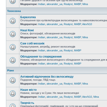
Питання здоров'я та безпеки при їзді на велосипеді
Модератори:
Indian
,
alexander_ua
,
Realyst
,
MABP
,
Mina
Технозона
Барахолка
Оголошення про купівлю/продаж велосипедних та навколовелосипедни
Модератори:
Indian
,
alexander_ua
,
Realyst
,
MABP
,
AlexN10
Наші Коні
Описи, фотографії, обговорення велосипедів
Модератори:
Indian
,
alexander_ua
,
Realyst
,
MABP
,
Mina
Сам собі механік
Налаштування, апгрейд, ремонт велосипедів
Модератори:
Indian
,
alexander_ua
,
Realyst
,
MABP
Обладнання та спорядження
Новини, обговорення велосипедного обладнання та спорядження для 
Модератори:
Indian
,
alexander_ua
,
Realyst
,
MABP
Різне
Активний відпочинок без велосипеду
Подорожі, походи, ПВД тощо.
Модератори:
Indian
,
alexander_ua
,
Realyst
,
MABP
,
Mina
Наше місто
Новини, заходи у м.Суми. Не лише велосипедні
Модератори:
Indian
,
alexander_ua
,
Realyst
,
MABP
,
AlexN10
,
Mina
Творчість
Оригінальні фотографії, графоманія, ну і хто на що спроможний