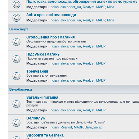
Підготовка велопоходів, обговорення аспектів велотуризму
Модератори:
Indian
,
alexander_ua
,
Realyst
,
MABP
,
Mina
Звіти про наші велопоходи
Модератори:
Indian
,
alexander_ua
,
Realyst
,
MABP
,
Mina
Велоспорт
Оголошення про змагання
Оголошення щодо майбутніх змагань
Модератори:
Indian
,
alexander_ua
,
Realyst
,
MABP
Підсумки змагань
Підсумки змагань, що відбулися
Модератори:
Indian
,
alexander_ua
,
Realyst
,
MABP
Тренування
Все про вело-тренування
Модератори:
Indian
,
alexander_ua
,
Realyst
,
MABP
Велобалачки
Загальні питання
Теми, що так чи інакше мають відношення до велосипеда, але не підпа
розділів
Модератори:
Indian
,
alexander_ua
,
Realyst
,
MABP
ВелоКлуб
Все, що пов'язано з діяльністю ВелоКлубу "Суми"
Модератори:
Indian
,
Realyst
,
MABP
,
Вальдемар
Здоров'я та безпека