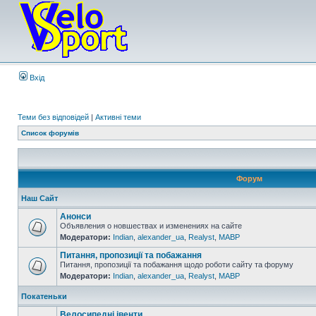
Вхід
Теми без відповідей
|
Активні теми
Список форумів
Форум
Наш Сайт
Анонси
Объявления о новшествах и изменениях на сайте
Модератори:
Indian
,
alexander_ua
,
Realyst
,
MABP
Питання, пропозиції та побажання
Питання, пропозиції та побажання щодо роботи сайту та форуму
Модератори:
Indian
,
alexander_ua
,
Realyst
,
MABP
Покатеньки
Велосипедні івенти