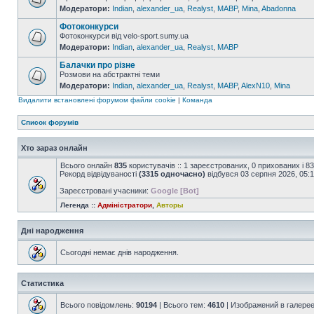
Модератори:
Indian
,
alexander_ua
,
Realyst
,
MABP
,
Mina
,
Abadonna
Фотоконкурси
Фотоконкурси від velo-sport.sumy.ua
Модератори:
Indian
,
alexander_ua
,
Realyst
,
MABP
Балачки про різне
Розмови на абстрактні теми
Модератори:
Indian
,
alexander_ua
,
Realyst
,
MABP
,
AlexN10
,
Mina
Видалити встановлені форумом файли cookie
|
Команда
Список форумів
Хто зараз онлайн
Всього онлайн
835
користувачів :: 1 зареєстрованих, 0 прихованих і 8
Рекорд відвідуваності
(3315 одночасно)
відбувся 03 серпня 2026, 05:
Зареєстровані учасники:
Google [Bot]
Легенда ::
Адміністратори
,
Авторы
Дні народження
Сьогодні немає днів народження.
Статистика
Всього повідомлень:
90194
| Всього тем:
4610
| Изображений в галере