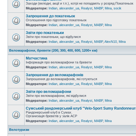
Заходи (велодні, акції и т.п.), котрі не попадають у розряд Покатеньок
Модератори:
Indian
,
alexander_ua
,
Realyst
,
MABP
,
Mina
,
socik
Запрошення до покатеньок
Оголошення про підготовку покатеньок
Модератори:
Indian
,
alexander_ua
,
Realyst
,
MABP
,
Mina
Звіти про покатеньки
Звіти про покатеньки, що відбулися
Модератори:
Indian
,
alexander_ua
,
Realyst
,
MABP
,
AlexN10
,
Mina
Веломарафони, бревети (200, 300, 400, 600, 1200+ км)
Матчастина
Інформація про веломарафони та бревети
Модератори:
Indian
,
alexander_ua
,
Realyst
,
MABP
,
Mina
Запрошення до веломарафонів
Запрошення до веломарафонів, які готуються
Модератори:
Indian
,
alexander_ua
,
Realyst
,
MABP
,
Mina
Звіти про веломарафони
Звіти про веломарафони, які відбулися
Модератори:
Indian
,
alexander_ua
,
Realyst
,
MABP
,
Mina
Сумський рандонерський клуб "Velo-Sport Sumy Randonneur
Рандонерський клуб в Сумах.
Организація бреветів у залік АСР
Модератори:
Indian
,
alexander_ua
,
Realyst
,
MABP
,
Mina
Велотуризм