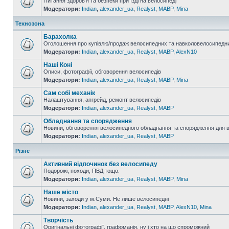
Питання здоров'я та безпеки при їзді на велосипеді
Модератори:
Indian
,
alexander_ua
,
Realyst
,
MABP
,
Mina
Технозона
Барахолка
Оголошення про купівлю/продаж велосипедних та навколовелосипедни
Модератори:
Indian
,
alexander_ua
,
Realyst
,
MABP
,
AlexN10
Наші Коні
Описи, фотографії, обговорення велосипедів
Модератори:
Indian
,
alexander_ua
,
Realyst
,
MABP
,
Mina
Сам собі механік
Налаштування, апгрейд, ремонт велосипедів
Модератори:
Indian
,
alexander_ua
,
Realyst
,
MABP
Обладнання та спорядження
Новини, обговорення велосипедного обладнання та спорядження для 
Модератори:
Indian
,
alexander_ua
,
Realyst
,
MABP
Різне
Активний відпочинок без велосипеду
Подорожі, походи, ПВД тощо.
Модератори:
Indian
,
alexander_ua
,
Realyst
,
MABP
,
Mina
Наше місто
Новини, заходи у м.Суми. Не лише велосипедні
Модератори:
Indian
,
alexander_ua
,
Realyst
,
MABP
,
AlexN10
,
Mina
Творчість
Оригінальні фотографії, графоманія, ну і хто на що спроможний