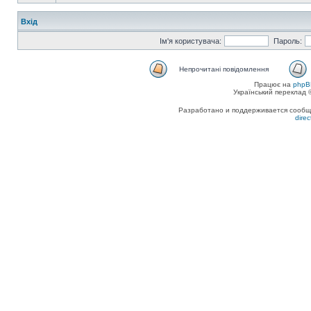
Вхід
Ім'я користувача:
Пароль:
Непрочитані повідомлення
Працює на
phpB
Український переклад
Разработано и поддерживается сообщес
dire