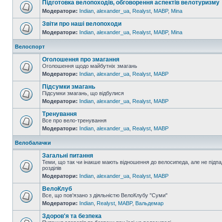
Підготовка велопоходів, обговорення аспектів велотуризму
Модератори:
Indian
,
alexander_ua
,
Realyst
,
MABP
,
Mina
Звіти про наші велопоходи
Модератори:
Indian
,
alexander_ua
,
Realyst
,
MABP
,
Mina
Велоспорт
Оголошення про змагання
Оголошення щодо майбутніх змагань
Модератори:
Indian
,
alexander_ua
,
Realyst
,
MABP
Підсумки змагань
Підсумки змагань, що відбулися
Модератори:
Indian
,
alexander_ua
,
Realyst
,
MABP
Тренування
Все про вело-тренування
Модератори:
Indian
,
alexander_ua
,
Realyst
,
MABP
Велобалачки
Загальні питання
Теми, що так чи інакше мають відношення до велосипеда, але не підпа
розділів
Модератори:
Indian
,
alexander_ua
,
Realyst
,
MABP
ВелоКлуб
Все, що пов'язано з діяльністю ВелоКлубу "Суми"
Модератори:
Indian
,
Realyst
,
MABP
,
Вальдемар
Здоров'я та безпека