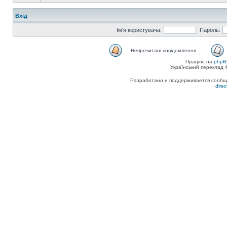
Вхід
Ім'я користувача:
Пароль:
Непрочитані повідомлення
Працює на
phpB
Український переклад
Разработано и поддерживается сообщес
dire