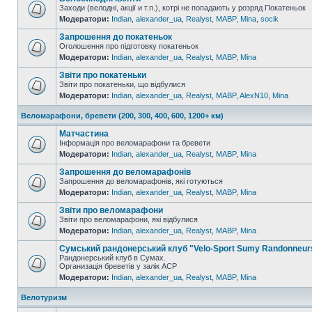
Заходи (велодні, акції и т.п.), котрі не попадають у розряд Покатеньок
Модератори:
Indian
,
alexander_ua
,
Realyst
,
MABP
,
Mina
,
socik
Запрошення до покатеньок
Оголошення про підготовку покатеньок
Модератори:
Indian
,
alexander_ua
,
Realyst
,
MABP
,
Mina
Звіти про покатеньки
Звіти про покатеньки, що відбулися
Модератори:
Indian
,
alexander_ua
,
Realyst
,
MABP
,
AlexN10
,
Mina
Веломарафони, бревети (200, 300, 400, 600, 1200+ км)
Матчастина
Інформація про веломарафони та бревети
Модератори:
Indian
,
alexander_ua
,
Realyst
,
MABP
,
Mina
Запрошення до веломарафонів
Запрошення до веломарафонів, які готуються
Модератори:
Indian
,
alexander_ua
,
Realyst
,
MABP
,
Mina
Звіти про веломарафони
Звіти про веломарафони, які відбулися
Модератори:
Indian
,
alexander_ua
,
Realyst
,
MABP
,
Mina
Сумський рандонерський клуб "Velo-Sport Sumy Randonneur
Рандонерський клуб в Сумах.
Организація бреветів у залік АСР
Модератори:
Indian
,
alexander_ua
,
Realyst
,
MABP
,
Mina
Велотуризм