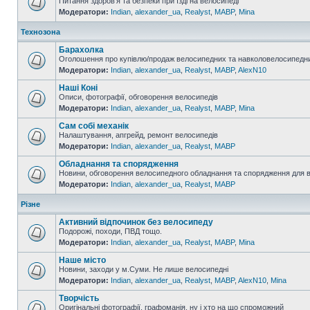
Питання здоров'я та безпеки при їзді на велосипеді
Модератори:
Indian
,
alexander_ua
,
Realyst
,
MABP
,
Mina
Технозона
Барахолка
Оголошення про купівлю/продаж велосипедних та навколовелосипедни
Модератори:
Indian
,
alexander_ua
,
Realyst
,
MABP
,
AlexN10
Наші Коні
Описи, фотографії, обговорення велосипедів
Модератори:
Indian
,
alexander_ua
,
Realyst
,
MABP
,
Mina
Сам собі механік
Налаштування, апгрейд, ремонт велосипедів
Модератори:
Indian
,
alexander_ua
,
Realyst
,
MABP
Обладнання та спорядження
Новини, обговорення велосипедного обладнання та спорядження для 
Модератори:
Indian
,
alexander_ua
,
Realyst
,
MABP
Різне
Активний відпочинок без велосипеду
Подорожі, походи, ПВД тощо.
Модератори:
Indian
,
alexander_ua
,
Realyst
,
MABP
,
Mina
Наше місто
Новини, заходи у м.Суми. Не лише велосипедні
Модератори:
Indian
,
alexander_ua
,
Realyst
,
MABP
,
AlexN10
,
Mina
Творчість
Оригінальні фотографії, графоманія, ну і хто на що спроможний