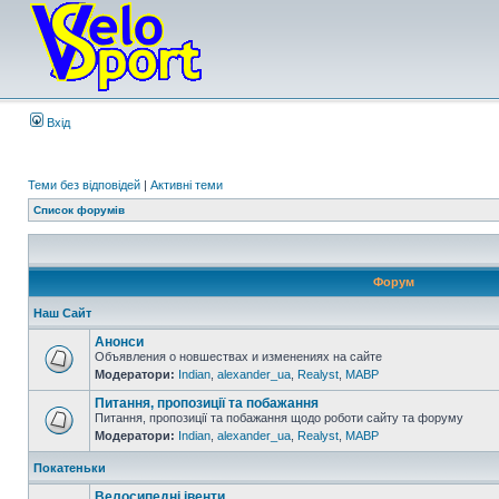
Вхід
Теми без відповідей
|
Активні теми
Список форумів
Форум
Наш Сайт
Анонси
Объявления о новшествах и изменениях на сайте
Модератори:
Indian
,
alexander_ua
,
Realyst
,
MABP
Питання, пропозиції та побажання
Питання, пропозиції та побажання щодо роботи сайту та форуму
Модератори:
Indian
,
alexander_ua
,
Realyst
,
MABP
Покатеньки
Велосипедні івенти