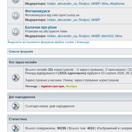
Модератори:
Indian
,
alexander_ua
,
Realyst
,
MABP
,
Mina
,
Abadonna
Фотоконкурси
Фотоконкурси від velo-sport.sumy.ua
Модератори:
Indian
,
alexander_ua
,
Realyst
,
MABP
Балачки про різне
Розмови на абстрактні теми
Модератори:
Indian
,
alexander_ua
,
Realyst
,
MABP
,
AlexN10
,
Mina
Видалити встановлені форумом файли cookie
|
Команда
Список форумів
Хто зараз онлайн
Всього онлайн
311
користувачів :: 0 зареєстрованих, 0 прихованих і 3
Рекорд відвідуваності
(3315 одночасно)
відбувся 03 серпня 2026, 05:
Зареєстровані учасники: Немає зареєстрованих користувачів
Легенда ::
Адміністратори
,
Авторы
Дні народження
Сьогодні немає днів народження.
Статистика
Всього повідомлень:
90195
| Всього тем:
4610
| Изображений в галере