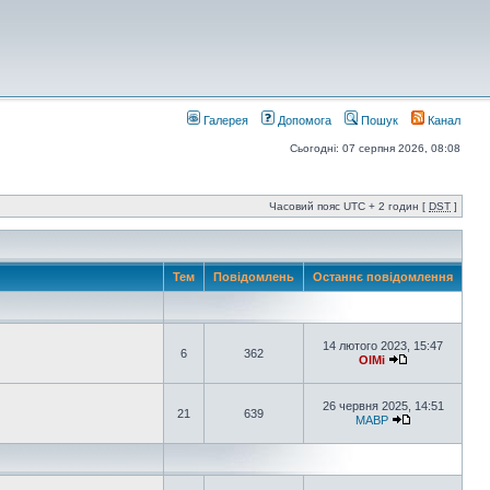
Галерея
Допомога
Пошук
Канал
Сьогодні: 07 серпня 2026, 08:08
Часовий пояс UTC + 2 годин [
DST
]
Тем
Повідомлень
Останнє повідомлення
14 лютого 2023, 15:47
6
362
OlMi
26 червня 2025, 14:51
21
639
MABP