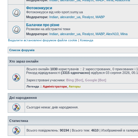
Модератори:
Indian
,
alexander_ua
,
Realyst
,
MABP
,
Mina
,
Abadonna
Фотоконкурси
Фотоконкурси від velo-sport.sumy.ua
Модератори:
Indian
,
alexander_ua
,
Realyst
,
MABP
Балачки про різне
Розмови на абстрактні теми
Модератори:
Indian
,
alexander_ua
,
Realyst
,
MABP
,
AlexN10
,
Mina
Видалити встановлені форумом файли cookie
|
Команда
Список форумів
Хто зараз онлайн
Всього онлайн
1030
користувачів :: 2 зареєстрованих, 0 прихованих і 
Рекорд відвідуваності
(3315 одночасно)
відбувся 03 серпня 2026, 05:
Зареєстровані учасники:
Bing [Bot]
,
Google [Bot]
Легенда ::
Адміністратори
,
Авторы
Дні народження
Сьогодні немає днів народження.
Статистика
Всього повідомлень:
90194
| Всього тем:
4610
| Изображений в галере