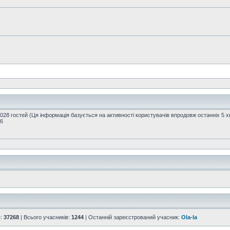
1028 гостей (Ця інформація базується на активності користувачів впродовж останніх 5 
16
е:
37268
| Всього учасників:
1244
| Останній зареєстрований учасник:
Ola-la