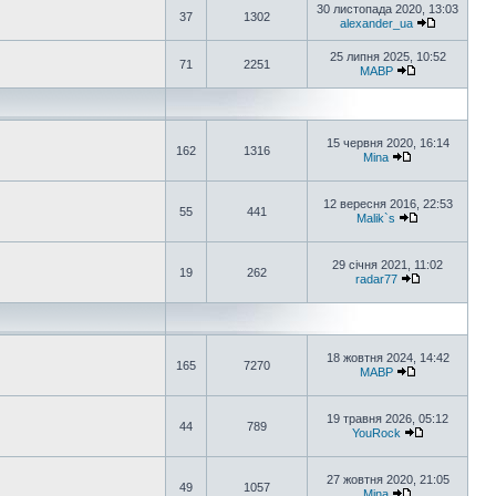
30 листопада 2020, 13:03
37
1302
alexander_ua
25 липня 2025, 10:52
71
2251
MABP
15 червня 2020, 16:14
162
1316
Mina
12 вересня 2016, 22:53
55
441
Malik`s
29 січня 2021, 11:02
19
262
radar77
18 жовтня 2024, 14:42
165
7270
MABP
19 травня 2026, 05:12
44
789
YouRock
27 жовтня 2020, 21:05
49
1057
Mina