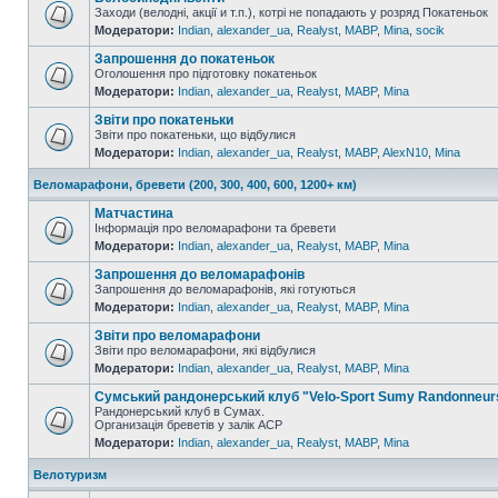
Заходи (велодні, акції и т.п.), котрі не попадають у розряд Покатеньок
Модератори:
Indian
,
alexander_ua
,
Realyst
,
MABP
,
Mina
,
socik
Запрошення до покатеньок
Оголошення про підготовку покатеньок
Модератори:
Indian
,
alexander_ua
,
Realyst
,
MABP
,
Mina
Звіти про покатеньки
Звіти про покатеньки, що відбулися
Модератори:
Indian
,
alexander_ua
,
Realyst
,
MABP
,
AlexN10
,
Mina
Веломарафони, бревети (200, 300, 400, 600, 1200+ км)
Матчастина
Інформація про веломарафони та бревети
Модератори:
Indian
,
alexander_ua
,
Realyst
,
MABP
,
Mina
Запрошення до веломарафонів
Запрошення до веломарафонів, які готуються
Модератори:
Indian
,
alexander_ua
,
Realyst
,
MABP
,
Mina
Звіти про веломарафони
Звіти про веломарафони, які відбулися
Модератори:
Indian
,
alexander_ua
,
Realyst
,
MABP
,
Mina
Сумський рандонерський клуб "Velo-Sport Sumy Randonneur
Рандонерський клуб в Сумах.
Организація бреветів у залік АСР
Модератори:
Indian
,
alexander_ua
,
Realyst
,
MABP
,
Mina
Велотуризм