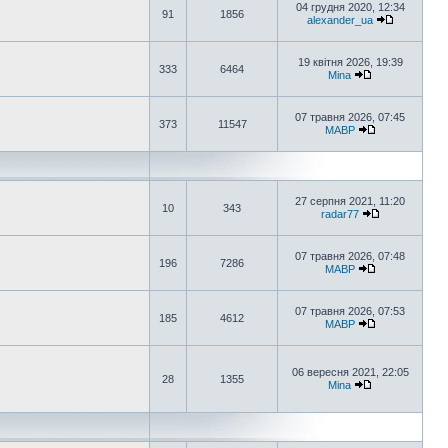
04 грудня 2020, 12:34
91
1856
alexander_ua
19 квітня 2026, 19:39
333
6464
Mina
07 травня 2026, 07:45
373
11547
MABP
27 серпня 2021, 11:20
10
343
radar77
07 травня 2026, 07:48
196
7286
MABP
07 травня 2026, 07:53
185
4612
MABP
06 вересня 2021, 22:05
28
1355
Mina