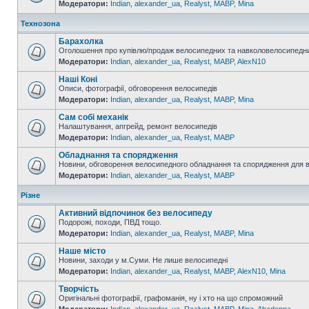
Модератори:
Indian
,
alexander_ua
,
Realyst
,
MABP
,
Mina
Технозона
Барахолка
Оголошення про купівлю/продаж велосипедних та навколовелосипедни
Модератори:
Indian
,
alexander_ua
,
Realyst
,
MABP
,
AlexN10
Наші Коні
Описи, фотографії, обговорення велосипедів
Модератори:
Indian
,
alexander_ua
,
Realyst
,
MABP
,
Mina
Сам собі механік
Налаштування, апгрейд, ремонт велосипедів
Модератори:
Indian
,
alexander_ua
,
Realyst
,
MABP
Обладнання та спорядження
Новини, обговорення велосипедного обладнання та спорядження для 
Модератори:
Indian
,
alexander_ua
,
Realyst
,
MABP
Різне
Активний відпочинок без велосипеду
Подорожі, походи, ПВД тощо.
Модератори:
Indian
,
alexander_ua
,
Realyst
,
MABP
,
Mina
Наше місто
Новини, заходи у м.Суми. Не лише велосипедні
Модератори:
Indian
,
alexander_ua
,
Realyst
,
MABP
,
AlexN10
,
Mina
Творчість
Оригінальні фотографії, графоманія, ну і хто на що спроможний