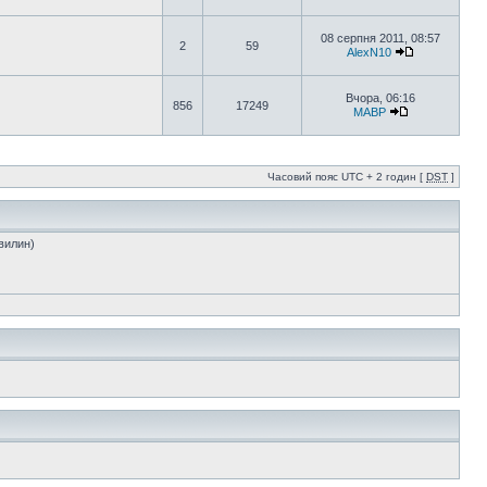
08 серпня 2011, 08:57
2
59
AlexN10
Вчора, 06:16
856
17249
MABP
Часовий пояс UTC + 2 годин [
DST
]
хвилин)