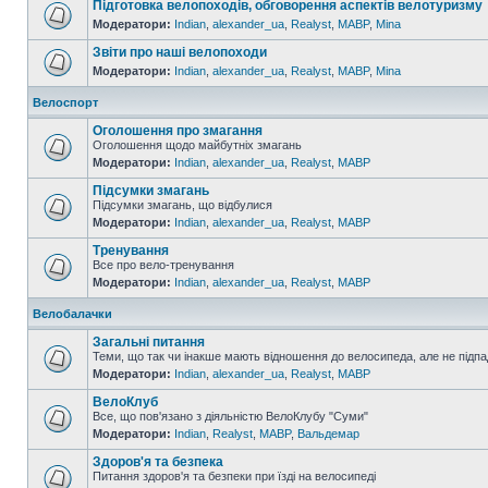
Підготовка велопоходів, обговорення аспектів велотуризму
Модератори:
Indian
,
alexander_ua
,
Realyst
,
MABP
,
Mina
Звіти про наші велопоходи
Модератори:
Indian
,
alexander_ua
,
Realyst
,
MABP
,
Mina
Велоспорт
Оголошення про змагання
Оголошення щодо майбутніх змагань
Модератори:
Indian
,
alexander_ua
,
Realyst
,
MABP
Підсумки змагань
Підсумки змагань, що відбулися
Модератори:
Indian
,
alexander_ua
,
Realyst
,
MABP
Тренування
Все про вело-тренування
Модератори:
Indian
,
alexander_ua
,
Realyst
,
MABP
Велобалачки
Загальні питання
Теми, що так чи інакше мають відношення до велосипеда, але не підпа
Модератори:
Indian
,
alexander_ua
,
Realyst
,
MABP
ВелоКлуб
Все, що пов'язано з діяльністю ВелоКлубу "Суми"
Модератори:
Indian
,
Realyst
,
MABP
,
Вальдемар
Здоров'я та безпека
Питання здоров'я та безпеки при їзді на велосипеді