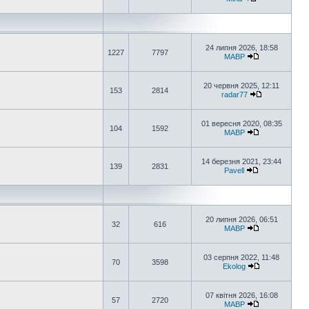
24 липня 2026, 18:58
1227
7797
MABP
20 червня 2025, 12:11
153
2814
radar77
01 вересня 2020, 08:35
104
1592
MABP
14 березня 2021, 23:44
139
2831
Pavell
20 липня 2026, 06:51
32
616
MABP
03 серпня 2022, 11:48
70
3598
Ekolog
07 квітня 2026, 16:08
57
2720
MABP