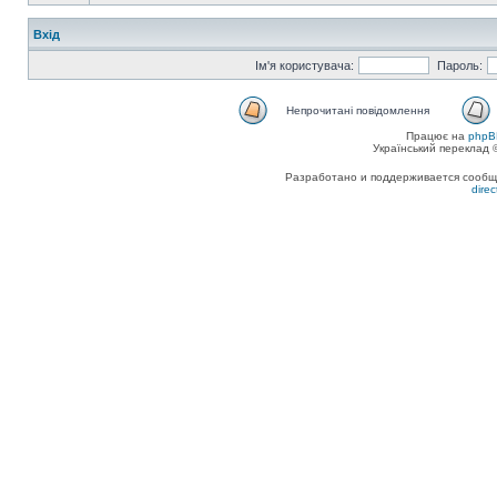
Вхід
Ім'я користувача:
Пароль:
Непрочитані повідомлення
Працює на
phpB
Український переклад
Разработано и поддерживается сообщес
dire