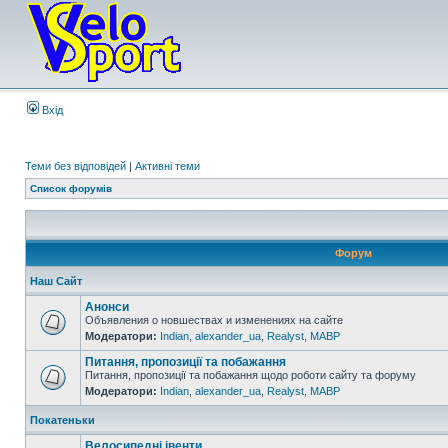
Вхід
Теми без відповідей
|
Активні теми
Список форумів
Форум
Наш Сайт
Анонси
Объявления о новшествах и изменениях на сайте
Модератори:
Indian
,
alexander_ua
,
Realyst
,
MABP
Питання, пропозиції та побажання
Питання, пропозиції та побажання щодо роботи сайту та форуму
Модератори:
Indian
,
alexander_ua
,
Realyst
,
MABP
Покатеньки
Велосипедні івенти