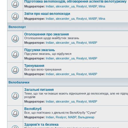
Підготовка велопоходів, обговорення аспектів велотуризму
Модератори:
Indian
,
alexander_ua
,
Realyst
,
MABP
,
Mina
Звіти про наші велопоходи
Модератори:
Indian
,
alexander_ua
,
Realyst
,
MABP
,
Mina
Велоспорт
Оголошення про змагання
Оголошення щодо майбутніх змагань
Модератори:
Indian
,
alexander_ua
,
Realyst
,
MABP
Підсумки змагань
Підсумки змагань, що відбулися
Модератори:
Indian
,
alexander_ua
,
Realyst
,
MABP
Тренування
Все про вело-тренування
Модератори:
Indian
,
alexander_ua
,
Realyst
,
MABP
Велобалачки
Загальні питання
Теми, що так чи інакше мають відношення до велосипеда, але не підпа
розділів
Модератори:
Indian
,
alexander_ua
,
Realyst
,
MABP
ВелоКлуб
Все, що пов'язано з діяльністю ВелоКлубу "Суми"
Модератори:
Indian
,
Realyst
,
MABP
,
Вальдемар
Здоров'я та безпека