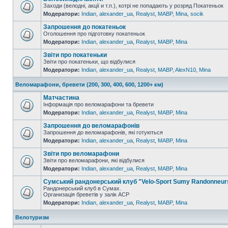
Заходи (велодні, акції и т.п.), котрі не попадають у розряд Покатеньок
Модератори:
Indian
,
alexander_ua
,
Realyst
,
MABP
,
Mina
,
socik
Запрошення до покатеньок
Оголошення про підготовку покатеньок
Модератори:
Indian
,
alexander_ua
,
Realyst
,
MABP
,
Mina
Звіти про покатеньки
Звіти про покатеньки, що відбулися
Модератори:
Indian
,
alexander_ua
,
Realyst
,
MABP
,
AlexN10
,
Mina
Веломарафони, бревети (200, 300, 400, 600, 1200+ км)
Матчастина
Інформація про веломарафони та бревети
Модератори:
Indian
,
alexander_ua
,
Realyst
,
MABP
,
Mina
Запрошення до веломарафонів
Запрошення до веломарафонів, які готуються
Модератори:
Indian
,
alexander_ua
,
Realyst
,
MABP
,
Mina
Звіти про веломарафони
Звіти про веломарафони, які відбулися
Модератори:
Indian
,
alexander_ua
,
Realyst
,
MABP
,
Mina
Сумський рандонерський клуб "Velo-Sport Sumy Randonneur
Рандонерський клуб в Сумах.
Организація бреветів у залік АСР
Модератори:
Indian
,
alexander_ua
,
Realyst
,
MABP
,
Mina
Велотуризм