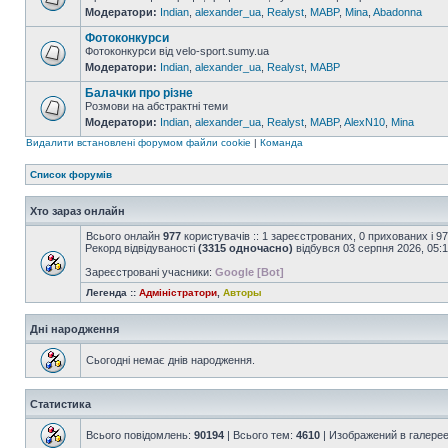
Модератори:
Indian
,
alexander_ua
,
Realyst
,
MABP
,
Mina
,
Abadonna
Фотоконкурси
Фотоконкурси від velo-sport.sumy.ua
Модератори:
Indian
,
alexander_ua
,
Realyst
,
MABP
Балачки про різне
Розмови на абстрактні теми
Модератори:
Indian
,
alexander_ua
,
Realyst
,
MABP
,
AlexN10
,
Mina
Видалити встановлені форумом файли cookie
|
Команда
Список форумів
Хто зараз онлайн
Всього онлайн
977
користувачів :: 1 зареєстрованих, 0 прихованих і 9
Рекорд відвідуваності
(3315 одночасно)
відбувся 03 серпня 2026, 05:
Зареєстровані учасники:
Google [Bot]
Легенда ::
Адміністратори
,
Авторы
Дні народження
Сьогодні немає днів народження.
Статистика
Всього повідомлень:
90194
| Всього тем:
4610
| Изображений в галере