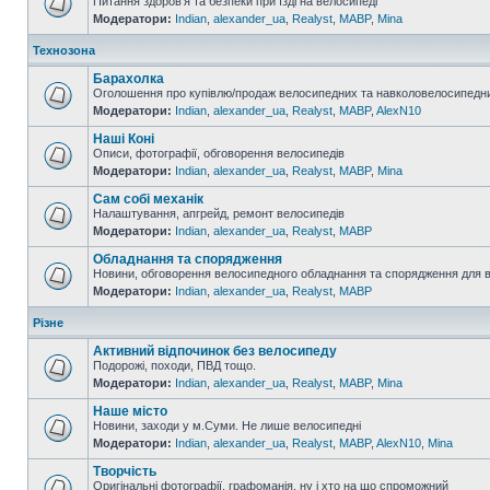
Питання здоров'я та безпеки при їзді на велосипеді
Модератори:
Indian
,
alexander_ua
,
Realyst
,
MABP
,
Mina
Технозона
Барахолка
Оголошення про купівлю/продаж велосипедних та навколовелосипедни
Модератори:
Indian
,
alexander_ua
,
Realyst
,
MABP
,
AlexN10
Наші Коні
Описи, фотографії, обговорення велосипедів
Модератори:
Indian
,
alexander_ua
,
Realyst
,
MABP
,
Mina
Сам собі механік
Налаштування, апгрейд, ремонт велосипедів
Модератори:
Indian
,
alexander_ua
,
Realyst
,
MABP
Обладнання та спорядження
Новини, обговорення велосипедного обладнання та спорядження для 
Модератори:
Indian
,
alexander_ua
,
Realyst
,
MABP
Різне
Активний відпочинок без велосипеду
Подорожі, походи, ПВД тощо.
Модератори:
Indian
,
alexander_ua
,
Realyst
,
MABP
,
Mina
Наше місто
Новини, заходи у м.Суми. Не лише велосипедні
Модератори:
Indian
,
alexander_ua
,
Realyst
,
MABP
,
AlexN10
,
Mina
Творчість
Оригінальні фотографії, графоманія, ну і хто на що спроможний