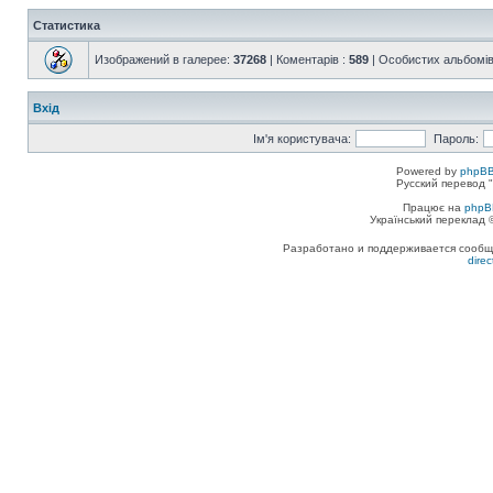
Статистика
Изображений в галерее:
37268
| Коментарів :
589
| Особистих альбомів
Вхід
Ім'я користувача:
Пароль:
Powered by
phpBB
Русский перевод "
Працює на
phpB
Український переклад
Разработано и поддерживается сообщес
dire