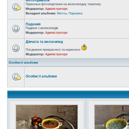
Фото-приколи
Прикольні фото/картинки на велосипедну тематику
Модератор:
Адміністратори
Вкладені альбоми:
Мечты
,
Парковка
Падения
Падіння з велосипедів
Модератор:
Адміністратори
Дівчата та велосипед
Поєднання прекрасного та корисного
Модератор:
Адміністратори
Особисті альбоми
Особисті альбоми