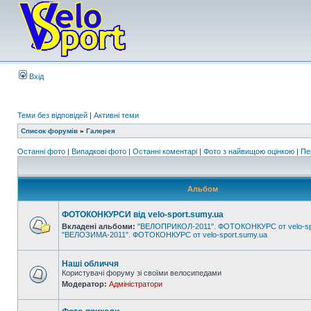
Вхід
Теми без відповідей
|
Активні теми
Список форумів
»
Галерея
Останні фото
|
Випадкові фото
|
Останні коментарі
|
Фото з найвищою оцінкою
|
Пе
Альбом
ФОТОКОНКУРСИ від velo-sport.sumy.ua
Вкладені альбоми:
"ВЕЛОПРИКОЛ-2011". ФОТОКОНКУРС от velo-sp
"ВЕЛОЗИМА-2011". ФОТОКОНКУРС от velo-sport.sumy.ua
Наші обличчя
Користувачі форуму зі своїми велосипедами
Модератор:
Адміністратори