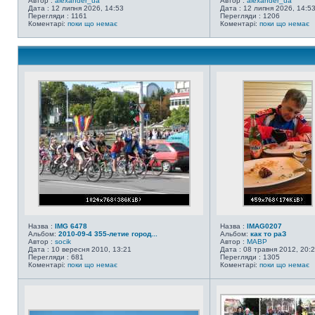
Автор :
alexander_ua
Автор :
alexander_ua
Дата : 12 липня 2026, 14:53
Дата : 12 липня 2026, 14:5
Перегляди : 1161
Перегляди : 1206
Коментарі:
поки що немає
Коментарі:
поки що немає
Назва :
IMG 6478
Назва :
IMAG0207
Альбом:
2010-09-4 355-летие город...
Альбом:
как то раЗ
Автор :
socik
Автор :
MABP
Дата : 10 вересня 2010, 13:21
Дата : 08 травня 2012, 20:
Перегляди : 681
Перегляди : 1305
Коментарі:
поки що немає
Коментарі:
поки що немає