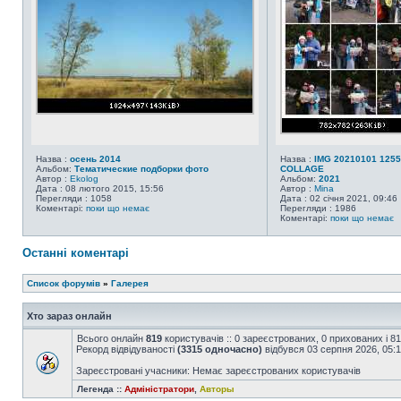
Назва :
осень 2014
Назва :
IMG 20210101 1255
Альбом:
Тематические подборки фото
COLLAGE
Автор :
Ekolog
Альбом:
2021
Дата : 08 лютого 2015, 15:56
Автор :
Mina
Перегляди : 1058
Дата : 02 січня 2021, 09:46
Коментарі:
поки що немає
Перегляди : 1986
Коментарі:
поки що немає
Останні коментарі
Список форумів
»
Галерея
Хто зараз онлайн
Всього онлайн
819
користувачів :: 0 зареєстрованих, 0 прихованих і 8
Рекорд відвідуваності
(3315 одночасно)
відбувся 03 серпня 2026, 05:
Зареєстровані учасники: Немає зареєстрованих користувачів
Легенда ::
Адміністратори
,
Авторы