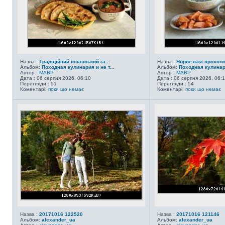
Назва :
Традіційний іспанський га...
Назва :
Норвезька прохол
Альбом:
Походная кулинария и не т...
Альбом:
Походная кулинари
Автор :
MABP
Автор :
MABP
Дата : 06 серпня 2026, 06:10
Дата : 06 серпня 2026, 06:
Перегляди : 51
Перегляди : 54
Коментарі:
поки що немає
Коментарі:
поки що немає
Назва :
20171016 122520
Назва :
20171016 121146
Альбом:
alexander_ua
Альбом:
alexander_ua