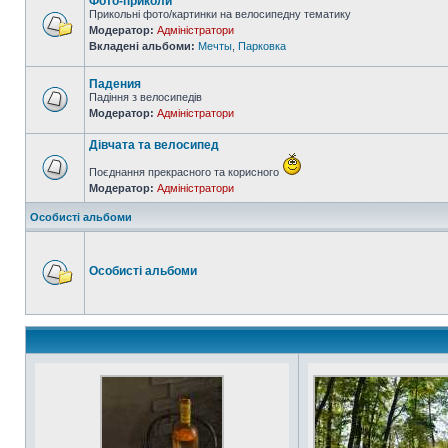
Фото-приколи
Прикольні фото/картинки на велосипедну тематику
Модератор:
Адміністратори
Вкладені альбоми:
Мечты
,
Парковка
Падения
Падіння з велосипедів
Модератор:
Адміністратори
Дівчата та велосипед
Поєднання прекрасного та корисного
Модератор:
Адміністратори
Особисті альбоми
Особисті альбоми