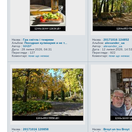
Назва :
Гра світла і темряви
Назва :
20171016 124852
Альбом:
Походная кулинария и не т...
Альбом:
alexander_ua
Автор :
MABP
Автор :
alexander_ua
Дата : 28 липня 2026, 04:31
Дата : 12 липня 2026, 14:5
Перегляди : 127
Перегляди : 922
Коментарі:
поки що немає
Коментарі:
поки що немає
Назва :
20171016 120858
Назва :
Broyt un tsu Broyt