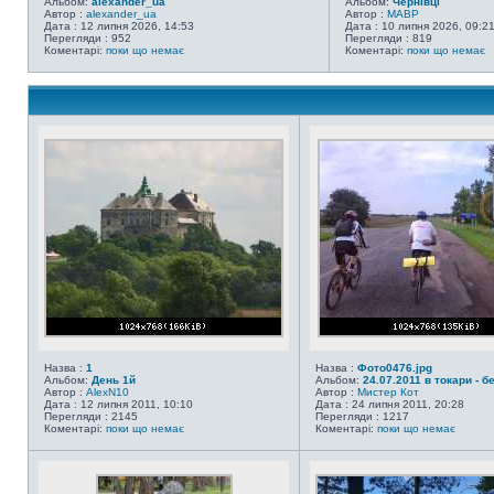
Альбом:
alexander_ua
Альбом:
Чернівці
Автор :
alexander_ua
Автор :
MABP
Дата : 12 липня 2026, 14:53
Дата : 10 липня 2026, 09:2
Перегляди : 952
Перегляди : 819
Коментарі:
поки що немає
Коментарі:
поки що немає
Назва :
1
Назва :
Фото0476.jpg
Альбом:
День 1й
Альбом:
24.07.2011 в токари - бе
Автор :
AlexN10
Автор :
Мистер Кот
Дата : 12 липня 2011, 10:10
Дата : 24 липня 2011, 20:28
Перегляди : 2145
Перегляди : 1217
Коментарі:
поки що немає
Коментарі:
поки що немає