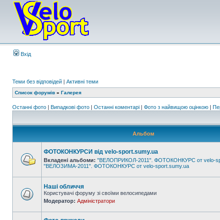
Вхід
Теми без відповідей
|
Активні теми
Список форумів
»
Галерея
Останні фото
|
Випадкові фото
|
Останні коментарі
|
Фото з найвищою оцінкою
|
Пе
Альбом
ФОТОКОНКУРСИ від velo-sport.sumy.ua
Вкладені альбоми:
"ВЕЛОПРИКОЛ-2011". ФОТОКОНКУРС от velo-sp
"ВЕЛОЗИМА-2011". ФОТОКОНКУРС от velo-sport.sumy.ua
Наші обличчя
Користувачі форуму зі своїми велосипедами
Модератор:
Адміністратори