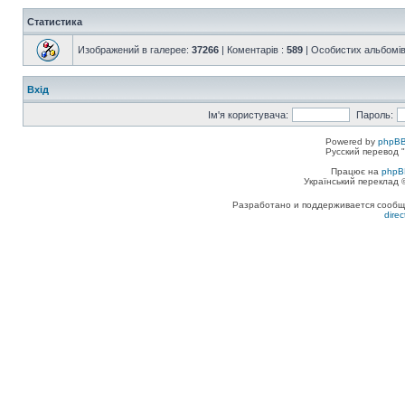
Статистика
Изображений в галерее:
37266
| Коментарів :
589
| Особистих альбомів
Вхід
Ім'я користувача:
Пароль:
Powered by
phpBB
Русский перевод "
Працює на
phpB
Український переклад
Разработано и поддерживается сообщес
dire