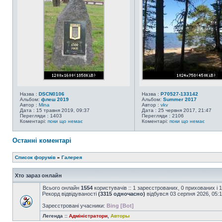
Назва :
DSCN0106
Назва :
P70527-133142
Альбом:
флеш 2019
Альбом:
Summer 2017
Автор :
Mina
Автор :
vkv
Дата : 15 травня 2019, 09:37
Дата : 25 червня 2017, 21:47
Перегляди : 1403
Перегляди : 2106
Коментарі:
поки що немає
Коментарі:
поки що немає
Останні коментарі
Список форумів
»
Галерея
Хто зараз онлайн
Всього онлайн
1554
користувачів :: 1 зареєстрованих, 0 прихованих і 
Рекорд відвідуваності
(3315 одночасно)
відбувся 03 серпня 2026, 05:
Зареєстровані учасники:
Bing [Bot]
Легенда ::
Адміністратори
,
Авторы