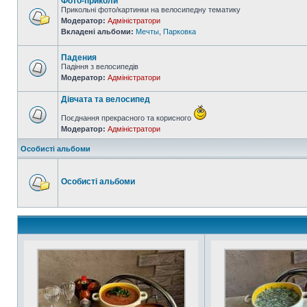
Фото-приколи
Прикольні фото/картинки на велосипедну тематику
Модератор:
Адміністратори
Вкладені альбоми:
Мечты
,
Парковка
Падения
Падіння з велосипедів
Модератор:
Адміністратори
Дівчата та велосипед
Поєднання прекрасного та корисного
Модератор:
Адміністратори
Особисті альбоми
Особисті альбоми