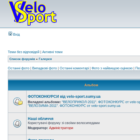
Вхід
Теми без відповідей
|
Активні теми
Список форумів
»
Галерея
Останні фото
|
Випадкові фото
|
Останні коментарі
|
Фото з найвищою оцінкою
|
Пе
Альбом
ФОТОКОНКУРСИ від velo-sport.sumy.ua
Вкладені альбоми:
"ВЕЛОПРИКОЛ-2011". ФОТОКОНКУРС от velo-sp
"ВЕЛОЗИМА-2011". ФОТОКОНКУРС от velo-sport.sumy.ua
Наші обличчя
Користувачі форуму зі своїми велосипедами
Модератор:
Адміністратори