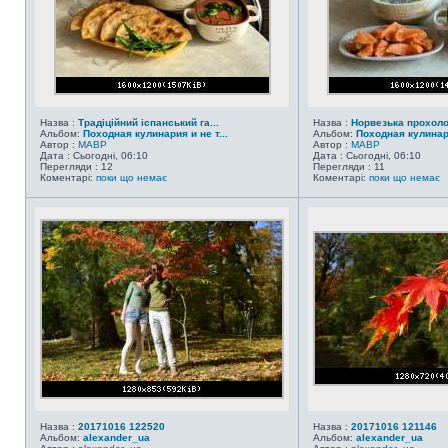
Назва :
Традіційний іспанський га...
Назва :
Норвезька прохол
Альбом:
Походная кулинария и не т...
Альбом:
Походная кулинари
Автор :
MABP
Автор :
MABP
Дата : Сьогодні, 06:10
Дата : Сьогодні, 06:10
Перегляди : 12
Перегляди : 11
Коментарі:
поки що немає
Коментарі:
поки що немає
Назва :
20171016 122520
Назва :
20171016 121146
Альбом:
alexander_ua
Альбом:
alexander_ua