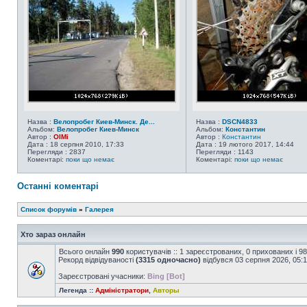
Назва :
Велопробег Киев-Минск. Де...
Назва :
DSCN4833
Альбом:
Велопробег Киев-Минск
Альбом:
Константин
Автор :
OlMi
Автор :
Константин
Дата : 18 серпня 2010, 17:33
Дата : 19 лютого 2017, 14:44
Перегляди : 2837
Перегляди : 1143
Коментарі:
поки що немає
Коментарі:
поки що немає
Останні коментарі
Список форумів
»
Галерея
Хто зараз онлайн
Всього онлайн
990
користувачів :: 1 зареєстрованих, 0 прихованих і 9
Рекорд відвідуваності
(3315 одночасно)
відбувся 03 серпня 2026, 05:
Зареєстровані учасники:
Bing [Bot]
Легенда ::
Адміністратори
,
Авторы