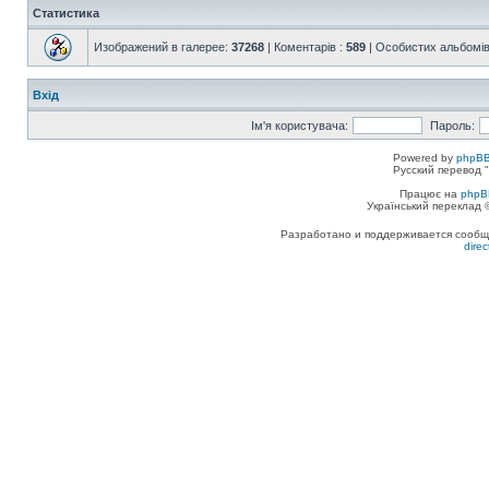
Статистика
Изображений в галерее:
37268
| Коментарів :
589
| Особистих альбомів
Вхід
Ім'я користувача:
Пароль:
Powered by
phpBB
Русский перевод "
Працює на
phpB
Український переклад
Разработано и поддерживается сообщес
dire