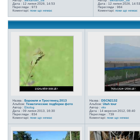
Автор :
alexander_ua
Автор :
alexander_ua
Дата : 12 липня 2026, 14:53
Дата : 12 липня 2026, 14:5
Перегляди : 973
Перегляди : 984
Коментарі:
поки що немає
Коментарі:
поки що немає
Назва :
Боромля и Тростянец 2013
Назва :
DSCN2132
Альбом:
Тематические подборки фото
Альбом:
Utah tour
Автор :
Ekolog
Автор :
vkv
Дата : 09 липня 2013, 16:30
Дата : 14 вересня 2012, 08:40
Перегляди : 834
Перегляди : 739
Коментарі:
поки що немає
Коментарі:
поки що немає