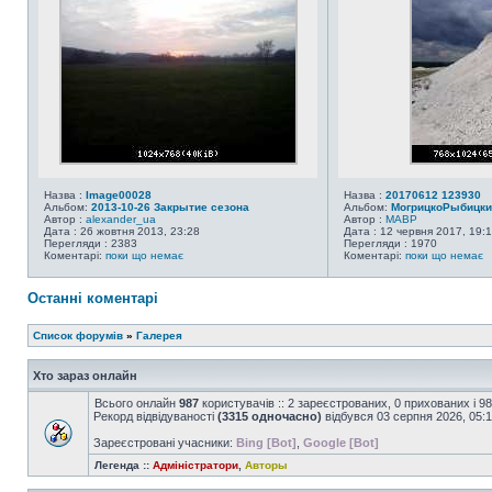
Назва :
Image00028
Назва :
20170612 123930
Альбом:
2013-10-26 Закрытие сезона
Альбом:
МогрицкоРыбицки
Автор :
alexander_ua
Автор :
MABP
Дата : 26 жовтня 2013, 23:28
Дата : 12 червня 2017, 19:
Перегляди : 2383
Перегляди : 1970
Коментарі:
поки що немає
Коментарі:
поки що немає
Останні коментарі
Список форумів
»
Галерея
Хто зараз онлайн
Всього онлайн
987
користувачів :: 2 зареєстрованих, 0 прихованих і 9
Рекорд відвідуваності
(3315 одночасно)
відбувся 03 серпня 2026, 05:
Зареєстровані учасники:
Bing [Bot]
,
Google [Bot]
Легенда ::
Адміністратори
,
Авторы