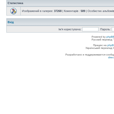
Статистика
Изображений в галерее:
37268
| Коментарів :
589
| Особистих альбомів
Вхід
Ім'я користувача:
Пароль:
Powered by
phpBB
Русский перевод "
Працює на
phpB
Український переклад
Разработано и поддерживается сообщес
dire