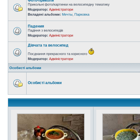
Фото-приколи
Прикольні фото/картинки на велосипедну тематику
Модератор:
Адміністратори
Вкладені альбоми:
Мечты
,
Парковка
Падения
Падіння з велосипедів
Модератор:
Адміністратори
Дівчата та велосипед
Поєднання прекрасного та корисного
Модератор:
Адміністратори
Особисті альбоми
Особисті альбоми