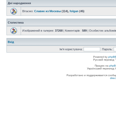
Дні народження
Вітаємо:
Славик из Москвы
(114),
folgan
(45)
Статистика
Изображений в галерее:
37268
| Коментарів :
589
| Особистих альбомів
Вхід
Ім'я користувача:
Пароль:
Powered by
phpBB
Русский перевод "
Працює на
phpB
Український переклад
Разработано и поддерживается сообщес
dire