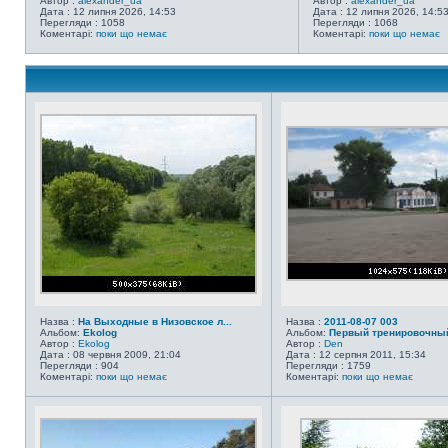
Автор :
alexander_ua
Автор :
alexander_ua
Дата : 12 липня 2026, 14:53
Дата : 12 липня 2026, 14:5
Перегляди : 1058
Перегляди : 1068
Коментарі:
поки що немає
Коментарі:
поки що немає
Назва :
На Выходные в Низовское л...
Назва :
2011-08-07 003
Альбом:
Ekolog
Альбом:
Первый тренировочный
Автор :
Ekolog
Автор :
Den
Дата : 08 червня 2009, 21:04
Дата : 12 серпня 2011, 15:34
Перегляди : 904
Перегляди : 1759
Коментарі:
поки що немає
Коментарі:
поки що немає