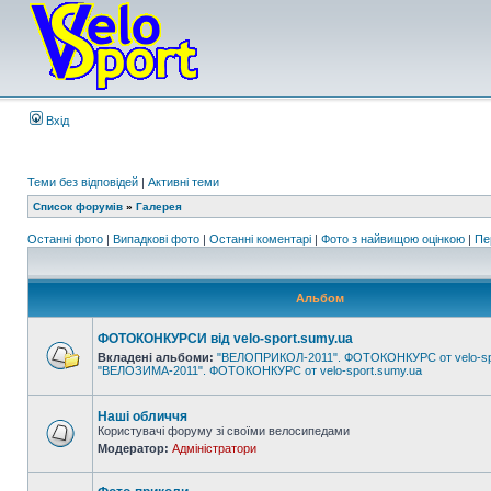
Вхід
Теми без відповідей
|
Активні теми
Список форумів
»
Галерея
Останні фото
|
Випадкові фото
|
Останні коментарі
|
Фото з найвищою оцінкою
|
Пе
Альбом
ФОТОКОНКУРСИ від velo-sport.sumy.ua
Вкладені альбоми:
"ВЕЛОПРИКОЛ-2011". ФОТОКОНКУРС от velo-sp
"ВЕЛОЗИМА-2011". ФОТОКОНКУРС от velo-sport.sumy.ua
Наші обличчя
Користувачі форуму зі своїми велосипедами
Модератор:
Адміністратори