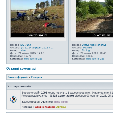
Назва :
IMG 7864
Назва :
Сумы-Краснополье
Альбом:
(Р) 11-14 апреля 2015 г. ...
Альбом:
Разное
Автор :
other
Автор :
Ekolog
Дата : 21 квітня 2015, 17:06
Дата : 20 липня 2009, 18:45
Перегляди : 1770
Перегляди : 2137
Коментарі:
поки що немає
Коментарі:
поки що немає
Останні коментарі
Список форумів
»
Галерея
Хто зараз онлайн
Всього онлайн
1098
користувачів :: 1 зареєстрованих, 0 прихованих і 
Рекорд відвідуваності
(3315 одночасно)
відбувся 03 серпня 2026, 05:
Зареєстровані учасники:
Bing [Bot]
Легенда ::
Адміністратори
,
Авторы