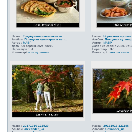
Назва :
Традіційний іспанський га...
Назва :
Норвезька прохол
Альбом:
Походная кулинария и не т...
Альбом:
Походная кулинари
Автор :
MABP
Автор :
MABP
Дата : 06 серпня 2026, 06:10
Дата : 06 серпня 2026, 06:
Перегляди : 34
Перегляди : 37
Коментарі:
поки що немає
Коментарі:
поки що немає
Назва :
20171016 122520
Назва :
20171016 121146
Альбом:
alexander_ua
Альбом:
alexander_ua