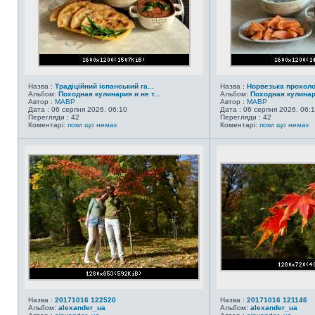
Назва :
Традіційний іспанський га...
Назва :
Норвезька прохол
Альбом:
Походная кулинария и не т...
Альбом:
Походная кулинари
Автор :
MABP
Автор :
MABP
Дата : 06 серпня 2026, 06:10
Дата : 06 серпня 2026, 06:
Перегляди : 42
Перегляди : 42
Коментарі:
поки що немає
Коментарі:
поки що немає
Назва :
20171016 122520
Назва :
20171016 121146
Альбом:
alexander_ua
Альбом:
alexander_ua