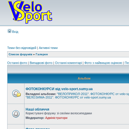
Вхід
Теми без відповідей
|
Активні теми
Список форумів
»
Галерея
Останні фото
|
Випадкові фото
|
Останні коментарі
|
Фото з найвищою оцінкою
|
Пе
Альбом
ФОТОКОНКУРСИ від velo-sport.sumy.ua
Вкладені альбоми:
"ВЕЛОПРИКОЛ-2011". ФОТОКОНКУРС от velo-sp
"ВЕЛОЗИМА-2011". ФОТОКОНКУРС от velo-sport.sumy.ua
Наші обличчя
Користувачі форуму зі своїми велосипедами
Модератор:
Адміністратори