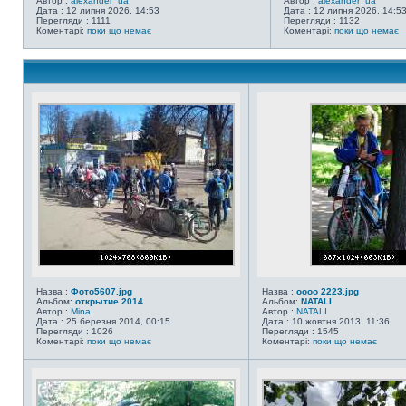
Автор :
alexander_ua
Автор :
alexander_ua
Дата : 12 липня 2026, 14:53
Дата : 12 липня 2026, 14:5
Перегляди : 1111
Перегляди : 1132
Коментарі:
поки що немає
Коментарі:
поки що немає
Назва :
Фото5607.jpg
Назва :
оооо 2223.jpg
Альбом:
открытие 2014
Альбом:
NATALI
Автор :
Mina
Автор :
NATALI
Дата : 25 березня 2014, 00:15
Дата : 10 жовтня 2013, 11:36
Перегляди : 1026
Перегляди : 1545
Коментарі:
поки що немає
Коментарі:
поки що немає