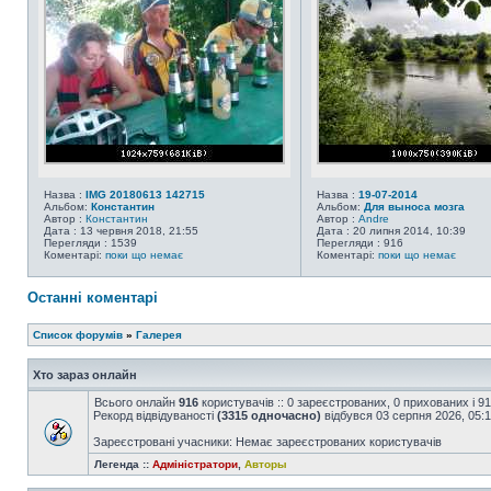
Назва :
IMG 20180613 142715
Назва :
19-07-2014
Альбом:
Константин
Альбом:
Для выноса мозга
Автор :
Константин
Автор :
Andre
Дата : 13 червня 2018, 21:55
Дата : 20 липня 2014, 10:39
Перегляди : 1539
Перегляди : 916
Коментарі:
поки що немає
Коментарі:
поки що немає
Останні коментарі
Список форумів
»
Галерея
Хто зараз онлайн
Всього онлайн
916
користувачів :: 0 зареєстрованих, 0 прихованих і 9
Рекорд відвідуваності
(3315 одночасно)
відбувся 03 серпня 2026, 05:
Зареєстровані учасники: Немає зареєстрованих користувачів
Легенда ::
Адміністратори
,
Авторы