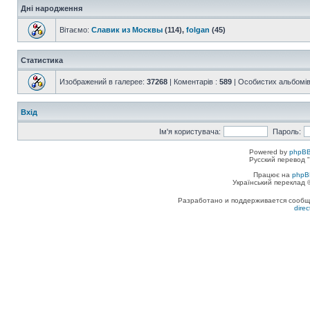
Дні народження
Вітаємо:
Славик из Москвы
(114),
folgan
(45)
Статистика
Изображений в галерее:
37268
| Коментарів :
589
| Особистих альбомів
Вхід
Ім'я користувача:
Пароль:
Powered by
phpBB
Русский перевод "
Працює на
phpB
Український переклад
Разработано и поддерживается сообщес
dire