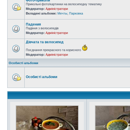
Фото-приколи
Прикольні фото/картинки на велосипедну тематику
Модератор:
Адміністратори
Вкладені альбоми:
Мечты
,
Парковка
Падения
Падіння з велосипедів
Модератор:
Адміністратори
Дівчата та велосипед
Поєднання прекрасного та корисного
Модератор:
Адміністратори
Особисті альбоми
Особисті альбоми