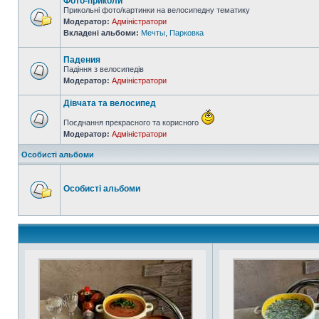
Фото-приколи
Прикольні фото/картинки на велосипедну тематику
Модератор:
Адміністратори
Вкладені альбоми:
Мечты
,
Парковка
Падения
Падіння з велосипедів
Модератор:
Адміністратори
Дівчата та велосипед
Поєднання прекрасного та корисного
Модератор:
Адміністратори
Особисті альбоми
Особисті альбоми