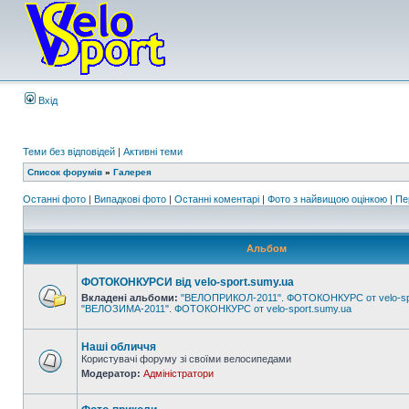
Вхід
Теми без відповідей
|
Активні теми
Список форумів
»
Галерея
Останні фото
|
Випадкові фото
|
Останні коментарі
|
Фото з найвищою оцінкою
|
Пе
Альбом
ФОТОКОНКУРСИ від velo-sport.sumy.ua
Вкладені альбоми:
"ВЕЛОПРИКОЛ-2011". ФОТОКОНКУРС от velo-sp
"ВЕЛОЗИМА-2011". ФОТОКОНКУРС от velo-sport.sumy.ua
Наші обличчя
Користувачі форуму зі своїми велосипедами
Модератор:
Адміністратори