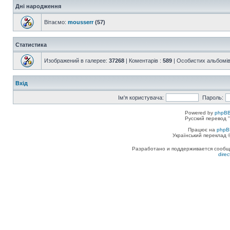
Дні народження
Вітаємо:
mousserr
(57)
Статистика
Изображений в галерее:
37268
| Коментарів :
589
| Особистих альбомів
Вхід
Ім'я користувача:
Пароль:
Powered by
phpBB
Русский перевод "
Працює на
phpB
Український переклад
Разработано и поддерживается сообщес
dire