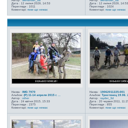
Автор :
alexander_ua
Автор :
alexander_ua
Дата : 12 липня 2026, 14:53
Дата : 12 липня 2026, 14:5
Перегляди : 1011
Перегляди : 1024
Коментарі:
поки що немає
Коментарі:
поки що немає
Назва :
IMG 7970
Назва :
19062011225-001
Альбом:
(Р) 11-14 апреля 2015 г. ...
Альбом:
Тростянец 19.06. 
Автор :
other
Автор :
rayder_3d
Дата : 24 квітня 2015, 15:33
Дата : 20 червня 2011, 11:2
Перегляди : 2375
Перегляди : 855
Коментарі:
поки що немає
Коментарі:
поки що немає