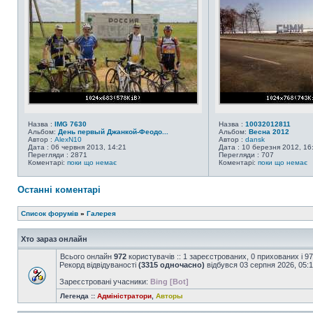
Назва :
IMG 7630
Назва :
10032012811
Альбом:
День первый Джанкой-Феодо...
Альбом:
Весна 2012
Автор :
AlexN10
Автор :
dansk
Дата : 06 червня 2013, 14:21
Дата : 10 березня 2012, 16
Перегляди : 2871
Перегляди : 707
Коментарі:
поки що немає
Коментарі:
поки що немає
Останні коментарі
Список форумів
»
Галерея
Хто зараз онлайн
Всього онлайн
972
користувачів :: 1 зареєстрованих, 0 прихованих і 9
Рекорд відвідуваності
(3315 одночасно)
відбувся 03 серпня 2026, 05:
Зареєстровані учасники:
Bing [Bot]
Легенда ::
Адміністратори
,
Авторы