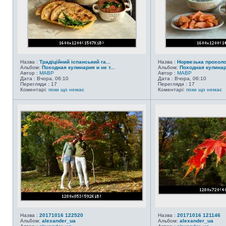
Назва :
Традіційний іспанський га...
Назва :
Норвезька прохол
Альбом:
Походная кулинария и не т...
Альбом:
Походная кулинари
Автор :
MABP
Автор :
MABP
Дата : Вчора, 06:10
Дата : Вчора, 06:10
Перегляди : 17
Перегляди : 17
Коментарі:
поки що немає
Коментарі:
поки що немає
Назва :
20171016 122520
Назва :
20171016 121146
Альбом:
alexander_ua
Альбом:
alexander_ua