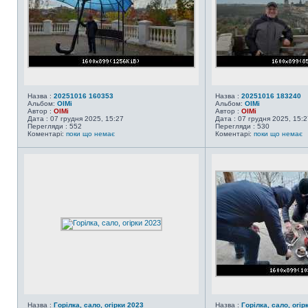
Назва :
20251016 160353
Назва :
20251016 183240
Альбом:
OlMi
Альбом:
OlMi
Автор :
OlMi
Автор :
OlMi
Дата : 07 грудня 2025, 15:27
Дата : 07 грудня 2025, 15:2
Перегляди : 552
Перегляди : 530
Коментарі:
поки що немає
Коментарі:
поки що немає
Назва :
Горілка, сало, огірки 2023
Назва :
Горілка, сало, огір