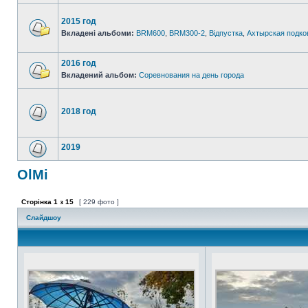
2015 год
Вкладені альбоми:
BRM600
,
BRM300-2
,
Відпустка
,
Ахтырская подко
2016 год
Вкладений альбом:
Соревнования на день города
2018 год
2019
OlMi
Сторінка
1
з
15
[ 229 фото ]
Слайдшоу