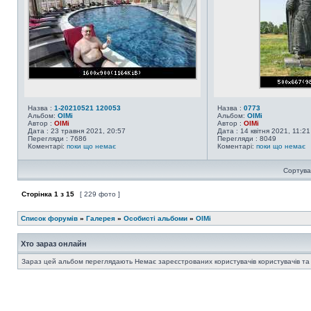
Назва :
1-20210521 120053
Назва :
0773
Альбом:
OlMi
Альбом:
OlMi
Автор :
OlMi
Автор :
OlMi
Дата : 23 травня 2021, 20:57
Дата : 14 квітня 2021, 11:21
Перегляди : 7686
Перегляди : 8049
Коментарі:
поки що немає
Коментарі:
поки що немає
Сортува
Сторінка
1
з
15
[ 229 фото ]
Список форумів
»
Галерея
»
Особисті альбоми
»
OlMi
Хто зараз онлайн
Зараз цей альбом переглядають Немає зареєстрованих користувачів користувачів та 