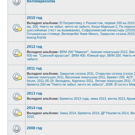
Велобарахолка
2010 год
Вкладені альбоми:
В Патриотовку с Реалистом
,
первая 100-ка 2010
км
,
200. Никто не забыт, ничто не забыто
,
Коши-Мамоши-2
,
По пересе
шоссейниках (тест на выживание)
,
Софрониевский монастырь (2010)
Гетьманська столиця
,
Велопробег Киев-Минск
,
Закрытие сезона 2010
выезд Клуба
2012 год
Вкладені альбоми:
BRM 200 "Мамонт"
,
Зимние покатушки 2012
,
Вес
600 км. "Сумской круассан"
,
BRM 400. Южный круг
,
BRM 200. Никто н
забыто
2011 год
Вкладені альбоми:
Закрытие сезона 2011
,
Открытие сезона (сезон 2
Зимние покатушки 2011
,
Весенние покатушки 2011
,
Бревет-200. ACP. 
forum
,
2011-05-28. Велодень
,
Карпаты-2011
,
Летние покатушки 2011
,
П
бревета 200 км "Никто не забыт, ничто не забыто"
,
200К. В гости к Ма
2013 год
Вкладені альбоми:
Бреветы 2013 года
,
зима 2013
,
весна 2013
,
Крым
2014 год
Вкладені альбоми:
Зима 2014
,
Бреветы 2014
,
ДР Реалиста 2014
,
Ве
2015
2008 год