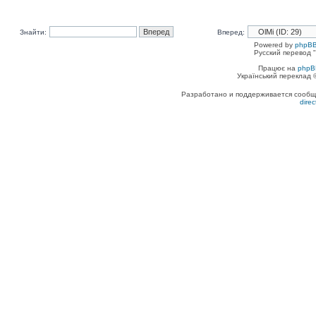
Знайти:
Вперед:
Powered by
phpBB
Русский перевод "
Працює на
phpB
Український переклад
Разработано и поддерживается сообщес
dire