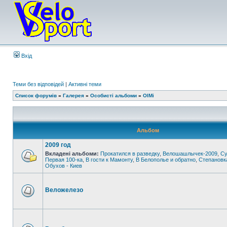
Вхід
Теми без відповідей
|
Активні теми
Список форумів
»
Галерея
»
Особисті альбоми
»
OlMi
Альбом
2009 год
Вкладені альбоми:
Прокатился в разведку
,
Велошашлычек-2009
,
Су
Первая 100-ка
,
В гости к Мамонту
,
В Белополье и обратно
,
Степановк
Обухов - Киев
Веложелезо