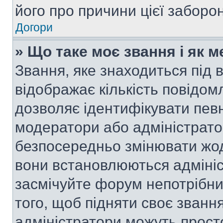
його про причини цієї заборо
Догори
» Що таке моє звання і як м
Звання, яке знаходиться під
відображає кількість повідом
дозволяє ідентифікувати певн
модератори або адміністрато
безпосередньо змінювати жод
вони встановлюються адмініс
засмічуйте форум непотрібн
того, щоб підняти своє званн
адміністратори можуть прост