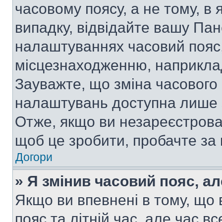
часовому поясу, а не тому, в
випадку, відвідайте вашу Пан
налаштуваннях часовий пояс,
місцезнаходженню, наприклад,
Зауважте, що зміна часового 
налаштувань доступна лише 
Отже, якщо ви незареєстрован
щоб це зробити, пробачте за
Догори
» Я змінив часовий пояс, ал
Якщо ви впевнені в тому, що
пояс та літній час, але час в