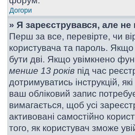
форум.
Догори
» Я зареєструвався, але не
Перш за все, перевірте, чи ві
користувача та пароль. Якщо
бути дві. Якщо увімкнено фу
менше 13 років
під час реєст
дотримуватись інструкцій, як
ваш обліковий запис потребу
вимагається, щоб усі зареєст
активовані самостійно корис
того, як користувач зможе уві