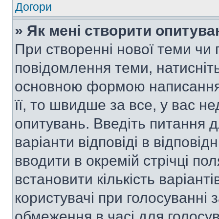
Догори
» Як мені створити опитува
При створенні нової теми чи 
повідомлення теми, натисніт
основною формою написання 
її, то швидше за все, у вас 
опитувань. Введіть питання д
варіанти відповіді в відповід
вводити в окремій стрічці поля
встановити кількість варіанті
користувачі при голосуванні з
обмеження в часі для голосув