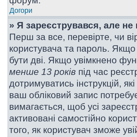
форум.
Догори
» Я зареєструвався, але не
Перш за все, перевірте, чи ві
користувача та пароль. Якщо
бути дві. Якщо увімкнено фу
менше 13 років
під час реєст
дотримуватись інструкцій, як
ваш обліковий запис потребу
вимагається, щоб усі зареєст
активовані самостійно корис
того, як користувач зможе уві