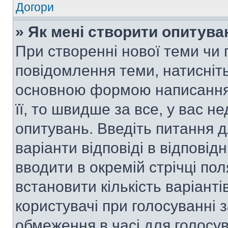
Догори
» Як мені створити опитува
При створенні нової теми чи 
повідомлення теми, натисніт
основною формою написання 
її, то швидше за все, у вас 
опитувань. Введіть питання д
варіанти відповіді в відповід
вводити в окремій стрічці поля
встановити кількість варіанті
користувачі при голосуванні з
обмеження в часі для голосув