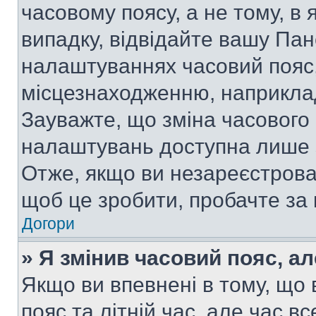
часовому поясу, а не тому, в
випадку, відвідайте вашу Пан
налаштуваннях часовий пояс,
місцезнаходженню, наприклад,
Зауважте, що зміна часового 
налаштувань доступна лише 
Отже, якщо ви незареєстрован
щоб це зробити, пробачте за
Догори
» Я змінив часовий пояс, ал
Якщо ви впевнені в тому, що
пояс та літній час, але час в