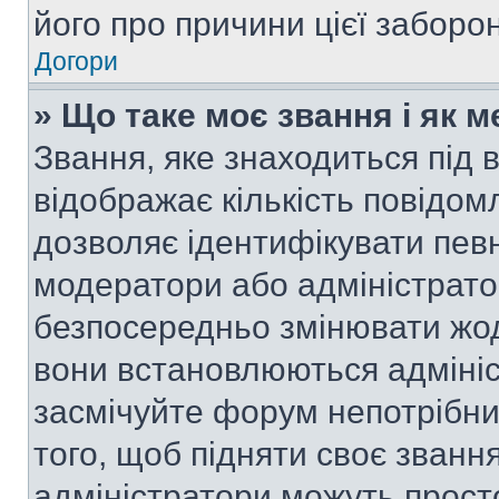
його про причини цієї заборо
Догори
» Що таке моє звання і як м
Звання, яке знаходиться під
відображає кількість повідом
дозволяє ідентифікувати певн
модератори або адміністрато
безпосередньо змінювати жод
вони встановлюються адмініс
засмічуйте форум непотрібн
того, щоб підняти своє званн
адміністратори можуть прост